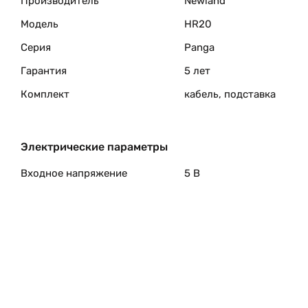
Производитель
Newland
Модель
HR20
Высокая производительность
Серия
Panga
Гарантия
5 лет
NLS-HR2080-SF, оснащен новым чипом декодера от 
плотности, напечатанные на бумаге или отображаем
Комплект
кабель, подставка
Электрические параметры
Входное напряжение
5 В