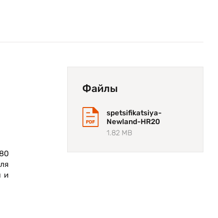
Файлы
spetsifikatsiya-
Newland-HR20
1.82 MB
80
ля
и и