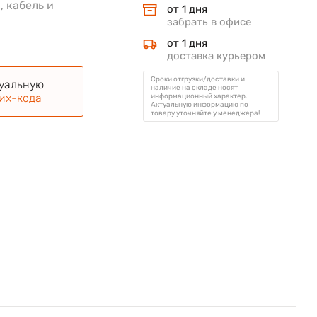
, кабель и
от 1 дня
забрать в офисе
от 1 дня
доставка курьером
Сроки отгрузки/доставки и
туальную
наличие на складе носят
их-кода
информационный характер.
Актуальную информацию по
товару уточняйте у менеджера!