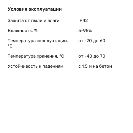
Условия эксплуатации
Защита от пыли и влаги
IP42
Влажность, %
5-95%
Newland. Он может легко захватывать штрих-коды высо
ые на экране смартфона.
Температура эксплуатации,
от -20 до 60
°C
Температура хранения, °C
от -40 до 70
Устойчивость к падениям
с 1,5 м на бетон