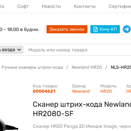
та
Софт
Новости
Контакты
Сертифи
0 - 18:00 в будни.
Заказать звонок
Хочу КП
 везде
Ручные сканеры штрих-кода
Newland HR20
NLS-HR2
Код товара:
Бренд:
Модель:
А
00004621
Newland
HR20
H
Сканер штрих-кода Newlan
HR2080-SF
Сканер HR20 Panga 2D Имидж Image, черн