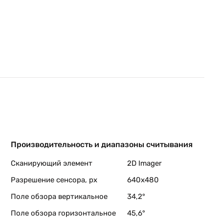
там
2D
яет
Производительность и диапазоны считывания
Сканирующий элемент
2D Imager
Разрешение сенсора, px
640x480
ает
Поле обзора вертикальное
34,2°
до
Поле обзора горизонтальное
45,6°