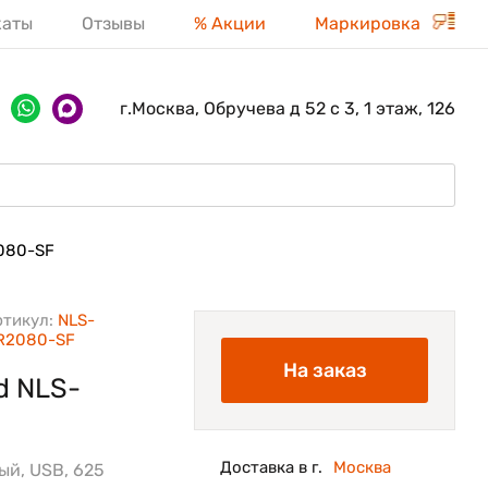
каты
Отзывы
% Акции
Маркировка
г.Москва, Обручева д 52 с 3, 1 этаж, 126
080-SF
ртикул:
NLS-
R2080-SF
На заказ
d NLS-
Доставка в г.
Москва
ый, USB, 625