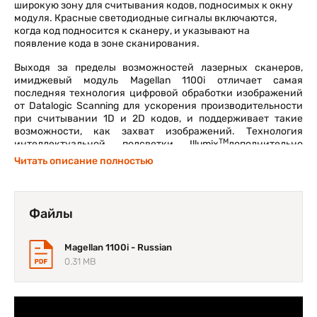
широкую зону для считывания кодов, подносимых к окну
модуля. Красные светодиодные сигналы включаются,
когда код подносится к сканеру, и указывают на
появление кода в зоне сканирования.
Выходя за пределы возможностей лазерных сканеров,
имиджевый модуль Magellan 1100i отличает самая
последняя технология цифровой обработки изображений
от Datalogic Scanning для ускорения производительности
при считывании 1D и 2D кодов, и поддерживает такие
возможности, как захват изображений. Технология
TM
интеллектуальной подсветки Illumix
дополнительно
оптимизирует уровни света для автоматического
Читать описание полностью
считывания кодов с мобильных телефонов и для захвата
изображений в различных условиях освещенности.
TM
Технология Illumix
, также обеспечивает невероятную
устойчивость присчитывании кодов в движении, делая
Файлы
процесс идеальным в условиях самообслуживания,
учитывая неподготовленных пользователей. Как и все
сканеры штрихкодов серии Magellan, имиджевый модуль
Magellan 1100i - Russian
Magellan 1100i OEM включает полный мультиинтерфейсный
0.31 MB
набор и мощный инструмент редактирования кодов, что
позволяет оборудованию легко интегрироваться в новые
или существующие хост-системы. Дополнительное
программное обеспечение Magellan включает информацию