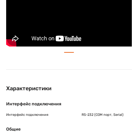
о состоянии устройств и дистанционное управление с
опцией PIR (отчет о качестве кодов). Интеграторы могут
использовать такую дополнительную информацию,
собираемую с имиджевых модулей, для улучшения
обслуживания и производительности. Каждый модуль
поддерживает систему удаленного управления, чтобы
ускорить операции и рационализировать поддержку,
постоянно проводимую на всем предприятии.
Характеристики
Интерфейс подключения
Интерфейс подключения
RS-232 (COM порт, Serial)
Общие