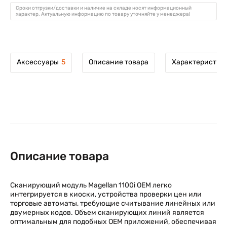
Сроки отгрузки/доставки и наличие на складе носят информационный
характер. Актуальную информацию по товару уточняйте у менеджера!
Аксессуары
5
Описание товара
Характеристик
Описание товара
С
канирующий модуль Magellan 1100i OEM легко
интегрируется в киоски, устройства проверки цен или
торговые автоматы, требующие считывание линейных или
двумерных кодов. Объем сканирующих линий является
оптимальным для подобных OEM приложений, обеспечивая