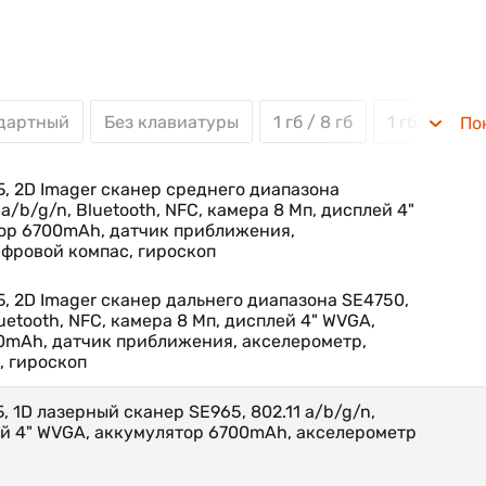
ндартный
Без клавиатуры
1 гб / 8 гб
1 гб / 4 гб
По
 классом защиты IP65;
 интерфейсов связи в режиме реального времени;
ГБ, 2D Imager сканер среднего диапазона
a/b/g/n, Bluetooth, NFC, камера 8 Мп, дисплей 4"
компаса и гироскопа;
ор 6700mAh, датчик приближения,
ительную работу терминала без подзарядки;
ифровой компас, гироскоп
графировать товар;
ГБ, 2D Imager сканер дальнего диапазона SE4750,
luetooth, NFC, камера 8 Мп, дисплей 4" WVGA,
illa Glass, чувствительный к прикосновению пальцев, д
0mAh, датчик приближения, акселерометр,
х;
, гироскоп
оты.
Б, 1D лазерный сканер SE965, 802.11 a/b/g/n,
ей 4" WVGA, аккумулятор 6700mAh, акселерометр