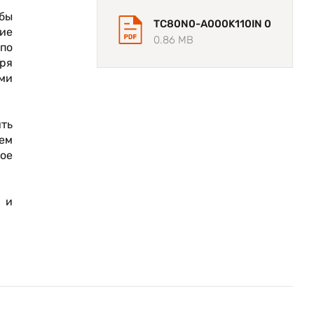
бы
TC80N0-A000K110IN 0
ие
0.86 MB
 по
ря
ми
ить
чем
ное
 и
ые
яет
000
му