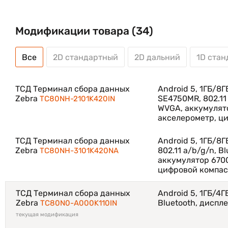
Модификации товара (34)
Особенности TC8000:
Все
2D стандартный
2D дальний
1D ста
легкий и удобный корпус терминала, обладающий
поддержка всех распространенных беспроводных
ТСД Терминал сбора данных
Android 5, 1ГБ/8
Zebra
SE4750MR, 802.11 
TC80NH-2101K420IN
наличие встроенного GPS/AGPS, акселерометра, 
WVGA, аккумулят
мощная батарея на 6700 мАч, обеспечивающая дл
акселерометр, ц
8-мегапиксельная камера для возможность сфото
ТСД Терминал сбора данных
Android 5, 1ГБ/8
Zebra
802.11 a/b/g/n, B
TC80NH-3101K420NA
сенсорный экран, выполненный по технологии Gor
аккумулятор 670
если пользователь работает в латексных перчатка
цифровой компас
4-дюймовый сенсорный дисплей для удобной раб
ТСД Терминал сбора данных
Android 5, 1ГБ/4Г
Zebra
Bluetooth, диспл
TC80N0-A000K110IN
текущая модификация