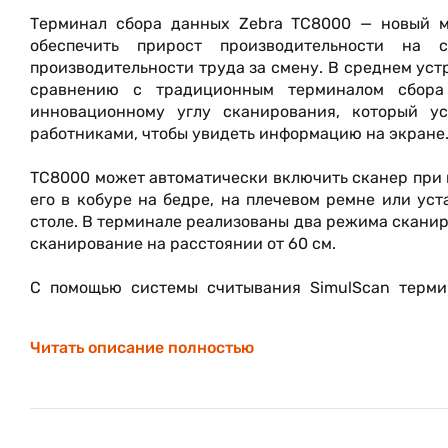
Терминал сбора данных Zebra TC8000 — новый м
обеспечить прирост производительности на с
производительности труда за смену. В среднем уст
сравнению с традиционным терминалом сбора
инновационному углу сканирования, который у
работниками, чтобы увидеть информацию на экране
TC8000 может автоматически включить сканер при п
его в кобуре на бедре, на плечевом ремне или уст
столе. В терминале реализованы два режима сканир
сканирование на расстоянии от 60 см.
С помощью системы считывания SimulScan терми
паллетах, содержащие много штрихкодов, а та
текстовые поля, флажки, подписи и многое другое.
Читать описание полностью
В ТСД TC8000 установлен мощный аккумулятор с фун
бесперебойно осуществлять сбор данных даже в сл
предусмотрены различные считывающие функции, б
данное устройство будет надежным и умным решени