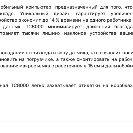
обильный компьютер, предназначенный для того, что
кладе. Уникальный дизайн гарантирует увеличен
ройство экономит до 14 % времени на одного работника
 данных. TC8000 минимизирует движения благода
страняет тысячи лишних наклонов устройства ваши
.
опадании штрихкода в зону датчика, что позволит нос
ановить на погрузчике, а также смонтировать на рабо
ования: макросъемка с расстояния в 15 см и дальнобой
нал TC8000 легко захватывает этикетки на коробках
кже на формах, которые могут содержать необходим
кцией «горячей» замены и надежный Wi-Fi, что позвол
учае разрядки батареи и в условиях роуминга. В TC8
еспроводная связь ближнего радиуса действия, поэто
ем для вашего бизнеса.