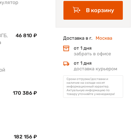
умулятор
В корзину
8ГБ,
46 810 ₽
Доставка в г.
Москва
а
от 1 дня
забрать в офисе
от 1 дня
доставка курьером
ой
Сроки отгрузки/доставки и
наличие на складе носят
информационный характер.
Актуальную информацию по
170 386 ₽
товару уточняйте у менеджера!
182 156 ₽