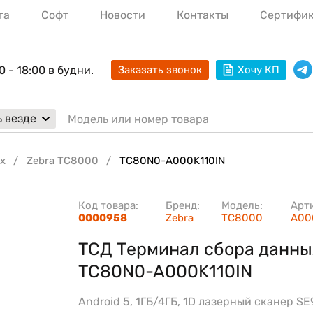
та
Софт
Новости
Контакты
Сертифи
0 - 18:00 в будни.
Заказать звонок
Хочу КП
 везде
х
Zebra TC8000
TC80N0-A000K110IN
Код товара:
Бренд:
Модель:
Арт
0000958
Zebra
TC8000
A00
ТСД Терминал сбора данны
TC80N0-A000K110IN
Android 5, 1ГБ/4ГБ, 1D лазерный сканер SE9