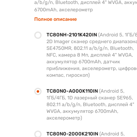
a/b/g/n, Bluetooth, дисплей 4" WVGA, акк
6700mAh, акселерометр
Полное описание
TC80NH-2101K420IN
(Android 5, 1ГБ/
2D Imager сканер среднего диапазон
SE4750MR, 802.11 a/b/g/n, Bluetooth,
NFC, камера 8 Мп, дисплей 4" WVGA,
аккумулятор 6700mAh, датчик
приближения, акселерометр, цифров
компас, гироскоп)
TC80N0-A000K110IN
(Android 5,
1ГБ/4ГБ, 1D лазерный сканер SE965,
802.11 a/b/g/n, Bluetooth, дисплей 4"
WVGA, аккумулятор 6700mAh,
акселерометр)
TC80N0-2000K210IN
(Android 5,