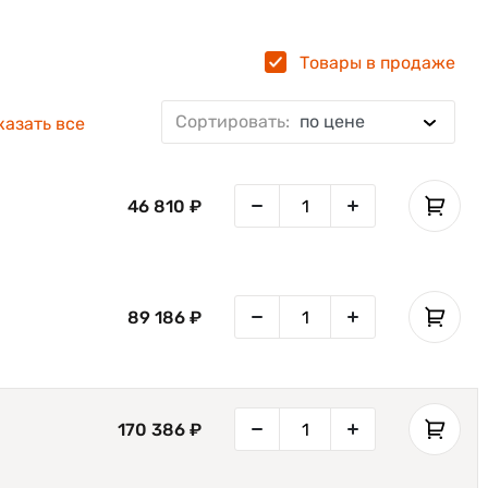
Товары в продаже
Сортировать:
по цене
2 гб / 16 гб
Android 5
Android 4
SE4750MR
казать все
46 810 ₽
89 186 ₽
аже
170 386 ₽