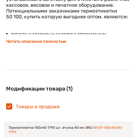
кассовое, весовое и печатное оборудование.
Потенциальными заказчиками термоэтикетки
50 100, купить которую выгоднее оптом, являются:
логисты и владельцы складов с оптимальным
показателем влажности в помещении;
Читать описание полностью
руководители почтовых отделений и служб доставки
для внутренней маркировки продукции;
владельцы супермаркетов, служб сервисного
обслуживания, точек розничной торговли.
Этикетки из термобумаги ЭКО не имеют защитного
слоя, поэтому использовать их можно только в
Модификации товара (1)
сухом и закрытом помещении. При этом габариты
термоэтикетки 100 50 мм позволяют использовать
данную основу на плодоовощных базах и на
Товары в продаже
производстве для быстрой маркировки
выпущенной продукции и записи весовых
показателей.
Термоэтикетка 100х40 1790 шт. втулка 40 мм ЭКО
SB-DT-100x40/40-
1790