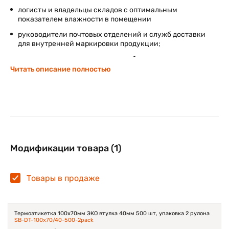
логисты и владельцы складов с оптимальным
показателем влажности в помещении
руководители почтовых отделений и служб доставки
для внутренней маркировки продукции;
владельцы супермаркетов, служб сервисного
обслуживания, точек розничной торговли.
Читать описание полностью
Этикетки из термобумаги не имеют защитного
слоя, поэтому использовать их можно только в
сухом и закрытом помещении. При этом габариты
термоэтикетки 100х70 мм позволяют использовать
данную основу на плодоовощных базах и на
производстве – для быстрой маркировки
выпущенной продукции и записи весовых
Модификации товара (1)
показателей.
Товары в продаже
Термоэтикетка 100х70мм ЭКО втулка 40мм 500 шт, упаковка 2 рулона
SB-DT-100x70/40-500-2pack