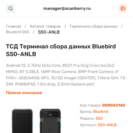
manager@scanberry.ru
Главная
Каталог товаров
Терминалы сбора данных
S50-ANLB
Bluebird S50
ТСД Терминал сбора данных Bluebird
S50-ANLB
Android 12, 2.7GHz Octa Core, 8021.11 a/b/g/n/ac/ax(2x2
MIMO), BT 5.2BLE, 16MP Rear Camera, 8MP Front Camera, 6"
FHD+, 6GB/64GB, NFC, 1D/2D imager (SE4720), 1 Nano Sim, 1 E-
SIM, IP68&IP65, 1.5m drop, 3.5mm Earjack port
Полное описание
Код товара:
000043145
Бренд:
Bluebird
Модель:
S50
Артикул:
S50-ANLB