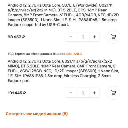
Android 12, 2.7GHz Octa Core, 5G/LTE (Worldwide), 8021.11
a/b/g/n/ac/ax(2x2 MIMO), BT 5.2BLE, GPS, 16MP Rear
Camera, 8MP Front Camera, 6" FHD+, 4GB/64GB, NFC, 1D/2D
imager (SE5500), 1 Nano Sim, 1 E-SIM, IP68&IP65, 1.5m drop,
Earjack supported by USB-C port.
98 653 ₽
ТСД Терминал сбора данных Bluebird
S50-ANLG
Android 12, 2.7GHz Octa Core, 8021.11 a/b/g/n/ac/ax(2x2
MIMO), BT 5.2BLE, 16MP Rear Camera, 8MP Front Camera, 6"
FHD+, 6GB/128GB, NFC, 1D/2D imager (SE5500), 1 Nano Sim,
1 E-SIM, IP68&IP65, 1.5m drop, Wireless Charging, 3.5mm
Earjack port
101 445 ₽
Смотреть все модификации (8)