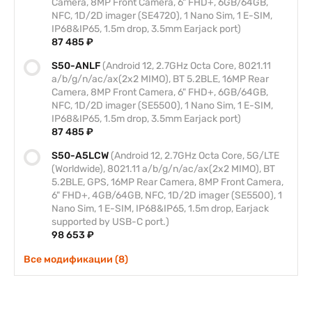
Camera, 8MP Front Camera, 6" FHD+, 6GB/64GB,
NFC, 1D/2D imager (SE4720), 1 Nano Sim, 1 E-SIM,
IP68&IP65, 1.5m drop, 3.5mm Earjack port)
87 485 ₽
S50-ANLF
(Android 12, 2.7GHz Octa Core, 8021.11
a/b/g/n/ac/ax(2x2 MIMO), BT 5.2BLE, 16MP Rear
Camera, 8MP Front Camera, 6" FHD+, 6GB/64GB,
NFC, 1D/2D imager (SE5500), 1 Nano Sim, 1 E-SIM,
IP68&IP65, 1.5m drop, 3.5mm Earjack port)
87 485 ₽
S50-A5LCW
(Android 12, 2.7GHz Octa Core, 5G/LTE
(Worldwide), 8021.11 a/b/g/n/ac/ax(2x2 MIMO), BT
5.2BLE, GPS, 16MP Rear Camera, 8MP Front Camera,
6" FHD+, 4GB/64GB, NFC, 1D/2D imager (SE5500), 1
Nano Sim, 1 E-SIM, IP68&IP65, 1.5m drop, Earjack
supported by USB-C port.)
98 653 ₽
Все модификации (8)