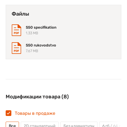
Файлы
S50 specifikation
1.33 MB
S50 rukovodstvo
7.67 MB
Модификации товара (8)
Товары в продаже
Все
2D стандартный
Без клавиатуры
6 гб / 64 гб