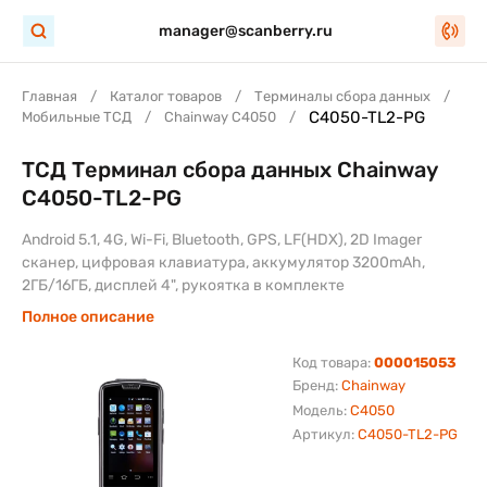
manager@scanberry.ru
Главная
Каталог товаров
Терминалы сбора данных
C4050-TL2-PG
Мобильные ТСД
Chainway C4050
ТСД Терминал сбора данных Chainway
C4050-TL2-PG
Android 5.1, 4G, Wi-Fi, Bluetooth, GPS, LF(HDX), 2D Imager
сканер, цифровая клавиатура, аккумулятор 3200mAh,
2ГБ/16ГБ, дисплей 4", рукоятка в комплекте
Полное описание
Код товара:
000015053
Бренд:
Chainway
Модель:
C4050
Артикул:
C4050-TL2-PG