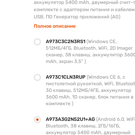
аккумулятор 5400 mAh, двумерный счит-т
комплекте с адаптером питания и кабелем
USB, ПО Генератор приложений (AG)
Полное описание
A973C3C2N3RS1
(Windows CE,
512МБ/4ГБ, Bluetooth, WiFi, 2D Imager
сканер, 38 клавиш, аккумулятор 360
mAh, экран 3,5" )
A973C1CLN3RUP
(Windows CE 6, с
пистолетной рукояткой, WiFi, Bluetoot
30 клавиш, 512МБ/4ГБ, аккумулятор
3600 mAh, 1D сканер, блок питания в
комплекте )
A973A3G2N52U1+AG
(Android 6.0, WiFi
Bluetooth, 38 клавиш, 2ГБ/16ГБ,
аккумулятор 5400 mAh, двумерный