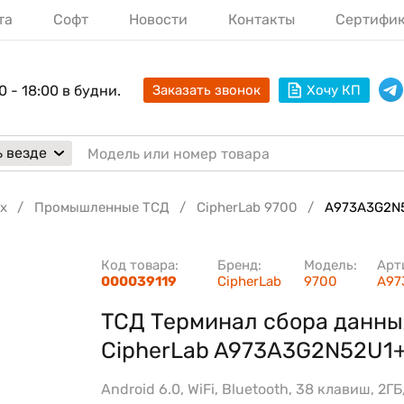
та
Софт
Новости
Контакты
Сертифи
0 - 18:00 в будни.
Заказать звонок
Хочу КП
 везде
х
Промышленные ТСД
CipherLab 9700
A973A3G2N
Код товара:
Бренд:
Модель:
Арт
000039119
CipherLab
9700
A97
ТСД Терминал сбора данны
CipherLab A973A3G2N52U1
Android 6.0, WiFi, Bluetooth, 38 клавиш, 2ГБ