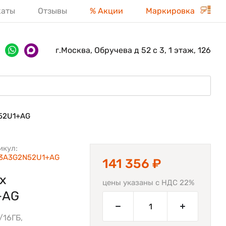
каты
Отзывы
% Акции
Маркировка
г.Москва, Обручева д 52 с 3, 1 этаж, 126
52U1+AG
икул:
3A3G2N52U1+AG
141 356 ₽
х
цены указаны с НДС 22%
+AG
/16ГБ,