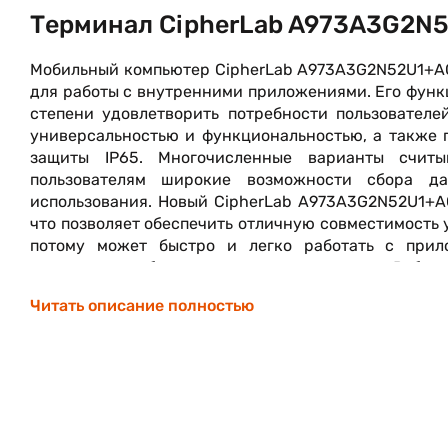
Терминал CipherLab A973A3G2N
Мобильный компьютер CipherLab A973A3G2N52U1+AG
для работы с внутренними приложениями. Его функц
степени удовлетворить потребности пользовател
универсальностью и функциональностью, а также
защиты IP65. Многочисленные варианты считы
пользователям широкие возможности сбора да
использования. Новый CipherLab A973A3G2N52U1+AG
что позволяет обеспечить отличную совместимость у
потому может быстро и легко работать с прил
мгновенную и безопасную передачу данных. Работа
работы устройства. Наряду со всеми этими фун
Читать описание полностью
поддержка обеспечивают новые преимущества для у