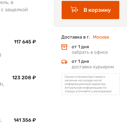
ель, в
 с защелкой
В корзину
Доставка в г.
Москва
117 645 ₽
от 1 дня
забрать в офисе
0
от 1 дня
доставка курьером
123 208 ₽
Сроки отгрузки/доставки и
наличие на складе носят
h,
информационный характер.
Актуальную информацию по
товару уточняйте у менеджера!
,
141 356 ₽