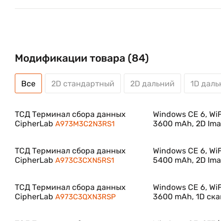
Модификации товара (84)
Все
2D стандартный
2D дальний
1D даль
ТСД Терминал сбора данных
Windows CE 6, WiF
CipherLab
3600 mAh, 2D Ima
A973M3C2N3RS1
ТСД Терминал сбора данных
Windows CE 6, WiF
CipherLab
5400 mAh, 2D Ima
A973C3CXN5RS1
ТСД Терминал сбора данных
Windows CE 6, WiF
CipherLab
3600 mAh, 1D ск
A973C3QXN3RSP