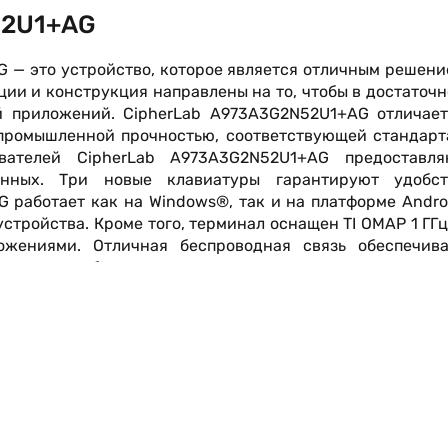
52U1+AG
 — это устройство, которое является отличным решен
ии и конструкция направлены на то, чтобы в достаточ
ей приложений. CipherLab A973A3G2N52U1+AG отличает
 промышленной прочностью, соответствующей стандарт
вателей CipherLab A973A3G2N52U1+AG предоставля
нных. Три новые клавиатуры гарантируют удобст
 работает как на Windows®, так и на платформе Andro
стройства. Кроме того, терминал оснащен TI OMAP 1 ГГц
ожениями. Отличная беспроводная связь обеспечива
 на разных батареях гарантирует продолжительное вр
кциями удобное программное обеспечение и служебн
величения производительности вашего бизнеса.