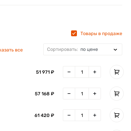
Товары в продаже
Сортировать:
по цене
енно-цифровая 53
Цифровая 29
Буквенно-цифров
казать все
51 971 ₽
57 168 ₽
61 420 ₽