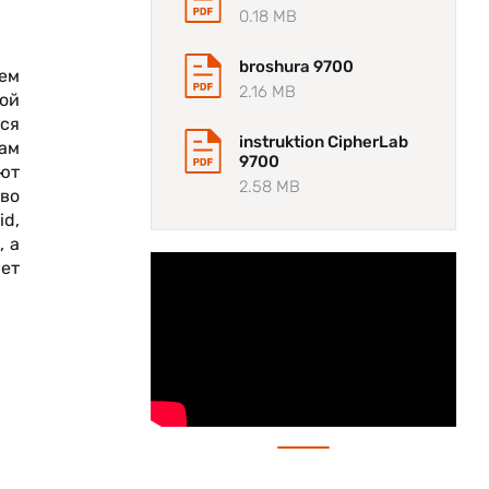
0.18 MB
broshura 9700
ием
2.16 MB
ной
ся
instruktion CipherLab
ам
9700
ют
2.58 MB
во
id,
, а
ет
емя
ая