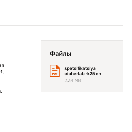
Файлы
ая
spetsifikatsiya
1
,
cipherlab rk25 en
2,34 MB
.