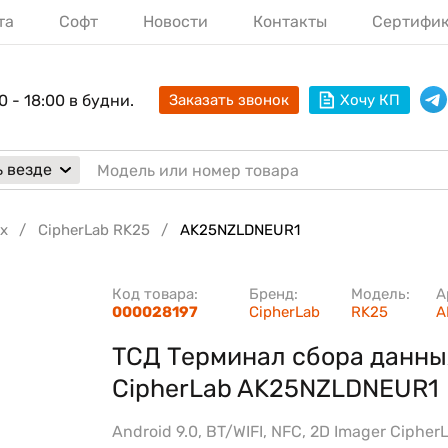
та
Софт
Новости
Контакты
Сертифи
0 - 18:00 в будни.
Заказать звонок
Хочу КП
 везде
х
CipherLab RK25
AK25NZLDNEUR1
Код товара:
Бренд:
Модель:
А
000028197
CipherLab
RK25
A
ТСД Терминал сбора данны
CipherLab AK25NZLDNEUR1
Android 9.0, BT/WIFI, NFC, 2D Imager Cipher