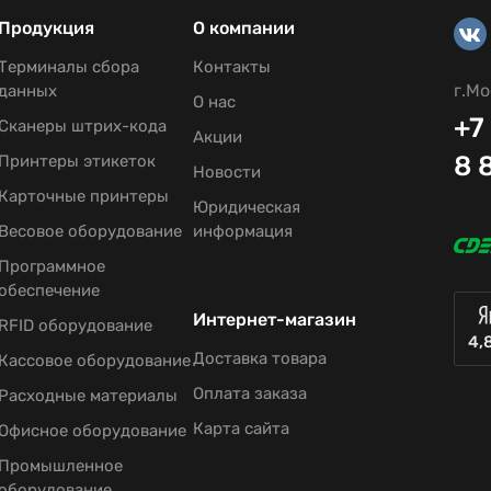
Продукция
О компании
Терминалы сбора
Контакты
г.Мо
данных
О нас
+7
Сканеры штрих-кода
Акции
8 
Принтеры этикеток
Новости
Карточные принтеры
Юридическая
Весовое оборудование
информация
Программное
обеспечение
Интернет-магазин
RFID оборудование
4,
Доставка товара
Кассовое оборудование
Оплата заказа
Расходные материалы
Карта сайта
Офисное оборудование
Промышленное
оборудование