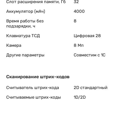
Слот расширения памяти, Гб
32
Аккумулятор (мАч)
4000
Время работы без
8
подзарядки, ч
Клавиатура ТСД
Цифровая 28
Камера
8 Мп
Другие параметры
Совместим с 1С
Сканирование штрих-кодов
Считыватель штрих-кода
2D стандартный
Считываемые штрих-коды
1D/2D