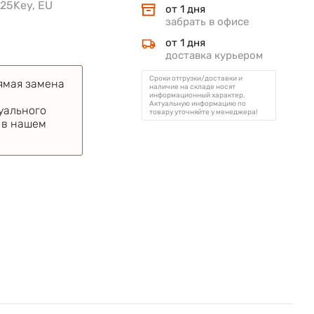
 25Key, EU
от 1 дня
забрать в офисе
от 1 дня
доставка курьером
Сроки отгрузки/доставки и
ямая замена
наличие на складе носят
информационный характер.
Актуальную информацию по
уального
товару уточняйте у менеджера!
в нашем