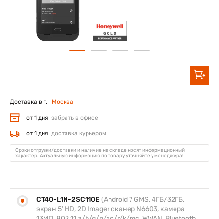
Доставка в г.
Москва
от 1 дня
забрать в офисе
от 1 дня
доставка курьером
Сроки отгрузки/доставки и наличие на складе носят информационный
характер. Актуальную информацию по товару уточняйте у менеджера!
CT40-L1N-2SC110E
(Android 7 GMS, 4ГБ/32ГБ,
экран 5’ HD, 2D Imager сканер N6603, камера
13МП, 802.11 a/b/g/n/ac/r/k/mc, WWAN, Bluetooth,