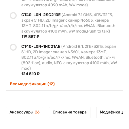
аккумулятор 4090 mAh, WW mode)
CT40-L0N-2SC210E
(Android 7.1 GMS, 4ГБ/32ГБ,
экран 5’ HD, 2D Imager сканер N6603, камера
13МП, 802.11 a/b/g/n/ac/r/k/mc, WWAN, Bluetooth,
аккумулятор 4100 mAh, WW mode,Push to talk)
119 887 ₽
CT40-L0N-1NC21AE
(Android 8.1, 2ГБ/32ГБ, экран
5’ HD, 2D Imager сканер N3601, камера 13МП,
802.11 a/b/g/n/ac/r/k/mc, WWAN, Bluetooth, Wi-Fi
(802.11ac), audio, NFC, аккумулятор 4100 mAh, WW
mod)
124 510 ₽
Все модификации (12)
Аксессуары
26
Описание товара
Модификации 