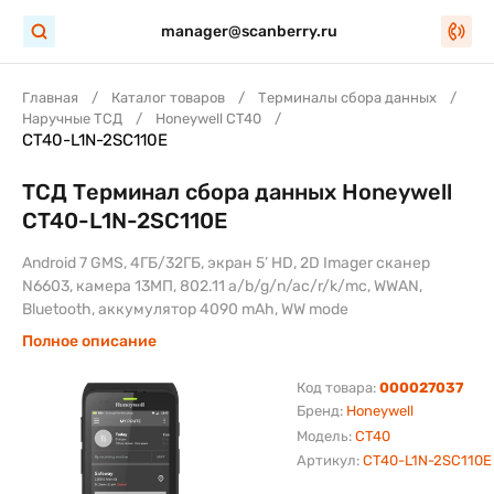
manager@scanberry.ru
Главная
Каталог товаров
Терминалы сбора данных
Наручные ТСД
Honeywell CT40
CT40-L1N-2SC110E
ТСД Терминал сбора данных Honeywell
CT40-L1N-2SC110E
Android 7 GMS, 4ГБ/32ГБ, экран 5’ HD, 2D Imager сканер
N6603, камера 13МП, 802.11 a/b/g/n/ac/r/k/mc, WWAN,
Bluetooth, аккумулятор 4090 mAh, WW mode
Полное описание
Код товара:
000027037
Бренд:
Honeywell
Модель:
CT40
Артикул:
CT40-L1N-2SC110E