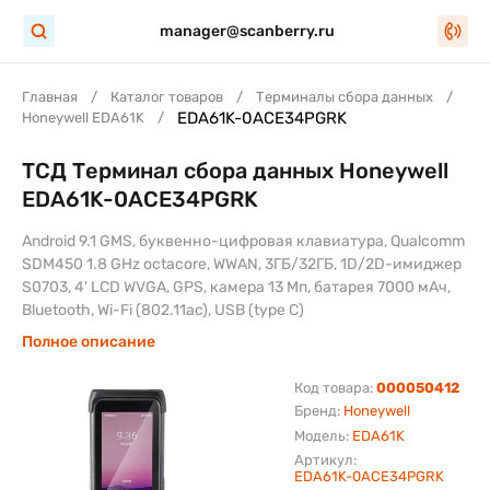
manager@scanberry.ru
Главная
Каталог товаров
Терминалы сбора данных
EDA61K-0ACE34PGRK
Honeywell EDA61K
ТСД Терминал сбора данных Honeywell
EDA61K-0ACE34PGRK
Android 9.1 GMS, буквенно-цифровая клавиатура, Qualcomm
SDM450 1.8 GHz octacore, WWAN, 3ГБ/32ГБ, 1D/2D-имиджер
S0703, 4' LCD WVGA, GPS, камера 13 Мп, батарея 7000 мАч,
Bluetooth, Wi-Fi (802.11ac), USB (type C)
Полное описание
Код товара:
000050412
Бренд:
Honeywell
Модель:
EDA61K
Артикул:
EDA61K-0ACE34PGRK