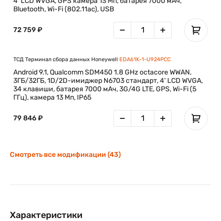
4' LCD WVGA, GPS камера 13 Мп, батарея 7000 мАч,
Bluetooth, Wi-Fi (802.11ac), USB
72 759 ₽
ТСД Терминал сбора данных Honeywell
EDA61K-1-U924PCC
Android 9.1, Qualcomm SDM450 1.8 GHz octacore WWAN,
3ГБ/32ГБ, 1D/2D-имиджер N6703 стандарт, 4' LCD WVGA,
34 клавиши, батарея 7000 мАч, 3G/4G LTE, GPS, Wi-Fi (5
ГГц), камера 13 Мп, IP65
79 846 ₽
Смотреть все модификации (43)
Характеристики