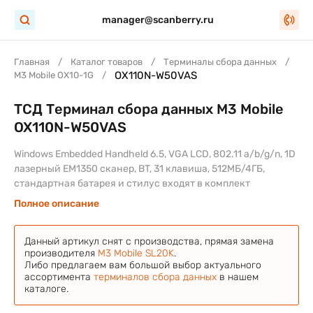
manager@scanberry.ru
Главная
Каталог товаров
Терминалы сбора данных
OX110N-W50VAS
M3 Mobile OX10-1G
ТСД Терминал сбора данных M3 Mobile
OX110N-W50VAS
Windows Embedded Handheld 6.5, VGA LCD, 802.11 a/b/g/n, 1D
лазерный EM1350 сканер, BT, 31 клавиша, 512МБ/4ГБ,
стандартная батарея и стилус входят в комплект
Полное описание
Данный артикул снят с производства, прямая замена
производителя
M3 Mobile SL20K
.
Либо предлагаем вам большой выбор актуального
ассортимента
терминалов сбора данных
в нашем
каталоге.