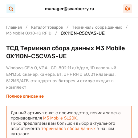
manager@scanberry.ru
Главная
Каталог товаров
Терминалы сбора данных
OX110N-C5CVAS-UE
M3 Mobile OX10-1G RFID
ТСД Терминал сбора данных M3 Mobile
OX110N-C5CVAS-UE
Windows CE 6.0, VGA LCD, 802.11 a/b/g/n, 1D лазерный
EM1350 сканер, камера, BT, UHF RFID EU, 31 клавиша,
512МБ/4ГБ, стандартная батарея и стилус входят в
комплект
Полное описание
Данный артикул снят с производства, прямая замена
производителя
M3 Mobile SL20K
.
Либо предлагаем вам большой выбор актуального
ассортимента
терминалов сбора данных
в нашем
каталоге.