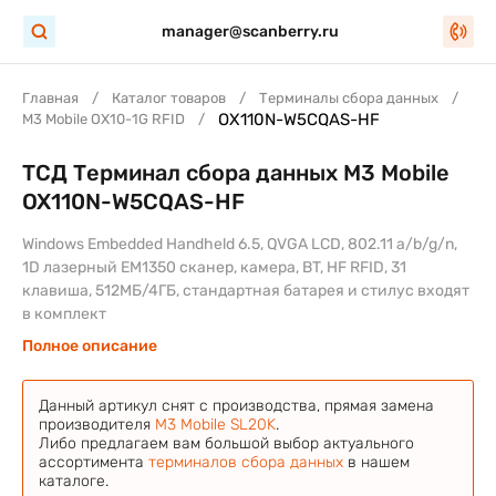
manager@scanberry.ru
Главная
Каталог товаров
Терминалы сбора данных
OX110N-W5CQAS-HF
M3 Mobile OX10-1G RFID
ТСД Терминал сбора данных M3 Mobile
OX110N-W5CQAS-HF
Windows Embedded Handheld 6.5, QVGA LCD, 802.11 a/b/g/n,
1D лазерный EM1350 сканер, камера, BT, HF RFID, 31
клавиша, 512МБ/4ГБ, стандартная батарея и стилус входят
в комплект
Полное описание
Данный артикул снят с производства, прямая замена
производителя
M3 Mobile SL20K
.
Либо предлагаем вам большой выбор актуального
ассортимента
терминалов сбора данных
в нашем
каталоге.