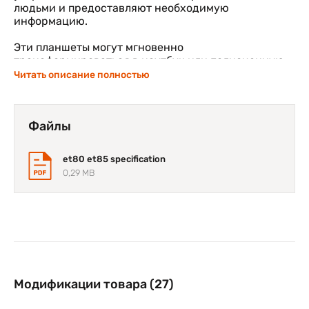
людьми и предоставляют необходимую
информацию.
Эти планшеты могут мгновенно
трансформироваться в ноутбук или полноценную
стационарную или мобильную рабочую станцию,
Читать описание полностью
чтобы быть удобными в любом месте.
Файлы
et80 et85 specification
0,29 MB
Модификации товара (27)