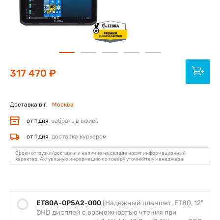
317 470 ₽
Доставка в г.
Москва
от 1 дня
забрать в офисе
от 1 дня
доставка курьером
Сроки отгрузки/доставки и наличие на складе носят информационный
характер. Актуальную информацию по товару уточняйте у менеджера!
ET80A-0P5A2-000
(Надежный планшет, ET80, 12"
QHD дисплей с возможностью чтения при