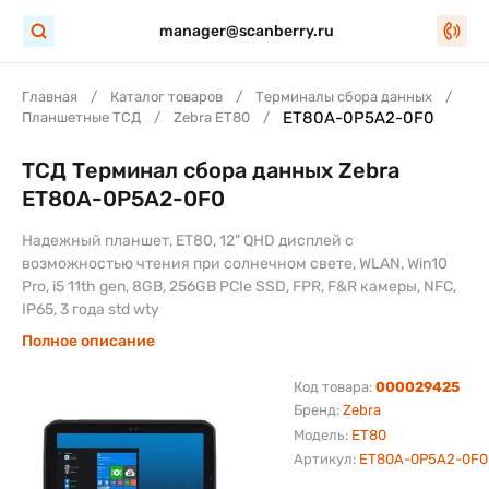
manager@scanberry.ru
Главная
Каталог товаров
Терминалы сбора данных
ET80A-0P5A2-0F0
Планшетные ТСД
Zebra ET80
ТСД Терминал сбора данных Zebra
ET80A-0P5A2-0F0
Надежный планшет, ET80, 12" QHD дисплей с
возможностью чтения при солнечном свете, WLAN, Win10
Pro, i5 11th gen, 8GB, 256GB PCIe SSD, FPR, F&R камеры, NFC,
IP65, 3 года std wty
Полное описание
Код товара:
000029425
Бренд:
Zebra
Модель:
ET80
Артикул:
ET80A-0P5A2-0F0