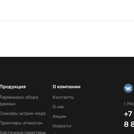
Продукция
О компании
Терминалы сбора
Контакты
г.Мо
данных
О нас
+7
Сканеры штрих-кода
Акции
8 
Принтеры этикеток
Новости
Карточные принтеры