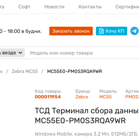
та
Софт
Новости
Контакты
Сертифи
0 - 18:00 в будни.
Заказать звонок
Хочу КП
 везде
х
Zebra MC55
MC55E0-PM0S3RQA9WR
Код товара:
Бренд:
Модель:
Артик
000011954
Zebra
MC55
PM0S
ТСД Терминал сбора данны
MC55E0-PM0S3RQA9WR
Windows Mobile, камера 3.2 Мп, 512МБ/2ГБ