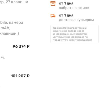
нер, 27 клавиши
от 1 дня
забрать в офисе
от 1 дня
доставка курьером
bile, камера
 mAh,
Сроки отгрузки/доставки и
наличие на складе носят
 клавиши )
информационный характер.
Актуальную информацию по
товару уточняйте у менеджера!
96 374 ₽
Fi,
101 207 ₽
-