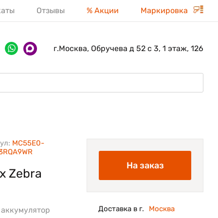
каты
Отзывы
% Акции
Маркировка
г.Москва, Обручева д 52 с 3, 1 этаж, 126
ул:
MC55E0-
3RQA9WR
На заказ
х Zebra
Доставка в г.
Москва
, аккумулятор