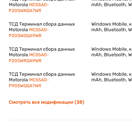
Процессор Marvell® PXA320, 806 МГц обеспечивает 
Motorola
mAh, Bluetooth, W
MC55A0-
флэш-памятью для поддержки любого приложени
P20SWNQA7WR
поддержкой до 32 Гб гарантирует достаточно пам
других приложений, требующих интенсивной обраб
ТСД Терминал сбора данных
Windows Mobile, 
Motorola
mAh, Bluetooth, W
MC55A0-
P20SWQQA9WR
Мобильный компьютер Motorola MC55 — самая совре
ТСД Терминал сбора данных
Windows Mobile, 
Благодаря идеальному сочетанию стильного дизайн
Motorola
mAh, Bluetooth, W
MC55A0-
с поддержкой Wi-Fi обладает характеристиками, ко
P20SWRQA9WR
предлагает организациям достаточный уровень ф
поддержку самых требовательных бизнес-приложени
ТСД Терминал сбора данных
Windows Mobile, 
и вне помещений. Компактный и легкий мобильный к
Motorola
mAh, Bluetooth, W
MC55A0-
своему изящному дизайну он выгодно смотрится пе
P90SWQQA7WR
Смотреть все модификации (38)