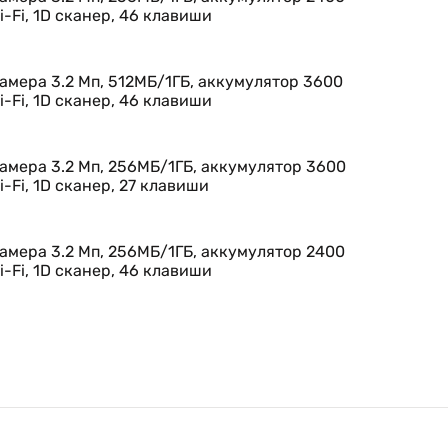
лучшую в своем классе производительность в сочетани
i-Fi, 1D сканер, 46 клавиши
я, а пользовательский разъем для карты microSD
яти, чтобы обеспечить устойчивую работу баз данных
отки
камера 3.2 Мп, 512МБ/1ГБ, аккумулятор 3600
i-Fi, 1D сканер, 46 клавиши
менная мобильная операционная система
камера 3.2 Мп, 256МБ/1ГБ, аккумулятор 3600
а и функциональности надежный компьютер Motorola M
i-Fi, 1D сканер, 27 клавиши
торые превосходят требования сотрудников. Motorola M
ункциональных возможностей, прочности конструкции
й в любом месте на вашем предприятии: как внутри, 
камера 3.2 Мп, 256МБ/1ГБ, аккумулятор 2400
омпьютер просто переносить и использовать, а благод
i-Fi, 1D сканер, 46 клавиши
ред клиентами.