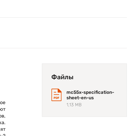
Файлы
mc55x-specification-
sheet-en-us
ое
1,13 MB
ют
ов,
ка.
дят
-2