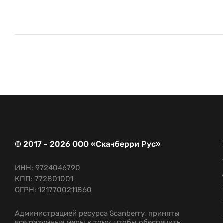
© 2017 - 2026 ООО «Сканберри Рус»
ИНН: 9724046790
КПП: 772801001
ОГРН: 1217700211860