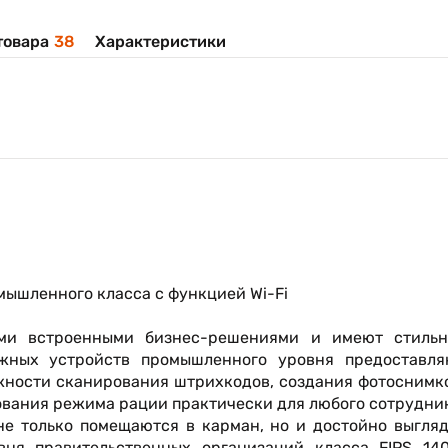
товара
38
Характеристики
ышленного класса с функцией Wi-Fi
ыми встроенными бизнес-решениями и имеют стильн
жных устройств промышленного уровня предоставля
жности сканирования штрихкодов, создания фотоснимк
ования режима рации практически для любого сотрудни
не только помещаются в карман, но и достойно выгля
вня правительственных организаций класса FIPS 140