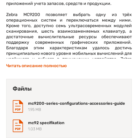
приложений учета запасов, средств и продукции.
Zebra MC9200 позволяет выбрать одну из трёх
операционных систем и переключаться между ними.
Кроме того, доступно семь ультрасовременных модулей
сканирования, шесть взаимозаменяемых клавиатур, а
достаточные вычислительные ресурсы обеспечивают
поддержку современных графических приложений.
Благодаря этим характеристикам удалось достичь
принципиально нового уровня мобильных вычислений для
надёжного и гибкого в применении устройства. Zebra
предлагает перейти на новые мобильные решения, сделав
Читать описание полностью
это максимально экономичным способом: если у вас
имеются мобильные компьютеры серии MC9000, можно
использовать те же аксессуары с устройствами Zebra
MC9200. Компьютер Zebra MC9200 оснащен всеми
Файлы
необходимыми функциями мобильных вычислений для
перехода на принципиально новый уровень
производительности и точности даже в самых сложных
mc9200-series-configurations-accessories-guide
условиях применения.
1.95 MB
ВОЗМОЖНОСТЬ ВЫБОРА ОС
mc92 specifikation
1.03 MB
Можно выбрать операционную систему, которая отвечает
требованиям используемых технологий и среды: Android™,