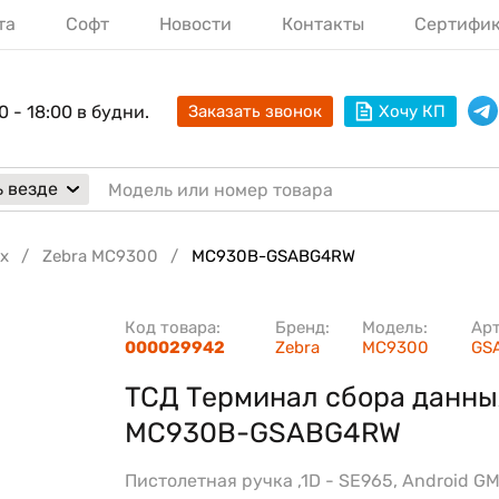
та
Софт
Новости
Контакты
Сертифи
0 - 18:00 в будни.
Заказать звонок
Хочу КП
 везде
х
Zebra MC9300
MC930B-GSABG4RW
Код товара:
Бренд:
Модель:
Ар
000029942
Zebra
MC9300
GS
ТСД Терминал сбора данны
MC930B-GSABG4RW
Пистолетная ручка ,1D - SE965, Android GM