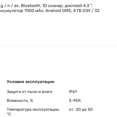
 g / n / ac, Bluetooth, 1D сканер, дисплей 4,3 ",
кумулятор 7000 мАч, Android GMS, 4 ГБ ОЗУ / 32
ете обновления системы безопасности, необходимые д
ии устройств Zebra на базе Android, а также удобн
я ОС и поддержку для двух следующих версий платфор
Условия эксплуатации
Защита от пыли и влаги
IP67
Влажность, %
5-95%
Температура эксплуатации,
от -20 до 50
°C