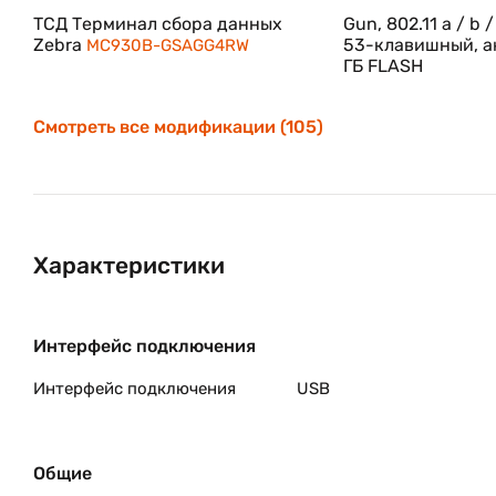
Бессрочное средство защиты для Android
ТСД Терминал сбора данных
Gun, 802.11 a / b /
Zebra
53-клавишный, ак
MC930B-GSAGG4RW
ГБ FLASH
С помощью LifeGuardTM для AndroidTM вы получа
обеспечения защиты при ежедневном использован
всеобъемлющий контроль над процессом обновлени
Смотреть все модификации (105)
Android (P и Q).
Характеристики
Интерфейс подключения
Интерфейс подключения
USB
Общие