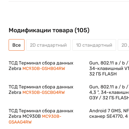
По сравнению с моделью MC9200 новый мобильн
ёмкость ОЗУ в восемь раз больше, а флеш-память уве
работы всех приложений для передачи голоса и дан
Модификации товара (105)
Максимальное время питания от батареи: хватит на
Батарея PowerPrecision+ обеспечивает максимально
Все
2D стандартный
1D стандартный
2D
больше времени работы от батареи по сравнению с 
богатый набор статистических данных для эфф
инструмент Mobility DNA на основе ПК — консоль
ТСД Терминал сбора данных
Gun, 802.11 a / b 
вывести из эксплуатации батареи с отработавш
Zebra
34-клавишный VT,
MC930B-GSHBG4RW
производительность персонала и рабочие процессы.
32 ГБ FLASH
Надежное и стабильное WiFi-подключение
ТСД Терминал сбора данных
Gun, 802.11 a / b 
Zebra
4,3 ", 34-клавиш
MC930B-GSCBG4RW
За счет применения технологии 2x2 MU-MIMO и W
ОЗУ / 32 ГБ FLAS
увеличивается площадь охвата и скорость подклю
приложений, беспрецедентная эффективность роум
ТСД Терминал сбора данных
Android 7 GMS, NF
Zebra MC930B
сканер SE4770, 4
MC930B-
того, доступны средства сетевой диагностики, об
GSAAG4RW
пиковой нагрузки.