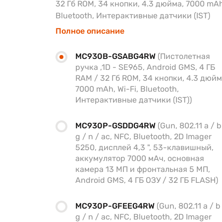
32 Гб ROM, 34 кнопки, 4.3 дюйма, 7000 mAh,
Bluetooth, Интерактивные датчики (IST)
Полное описание
MC930B-GSABG4RW
(Пистолетная
ручка ,1D - SE965, Android GMS, 4 ГБ
RAM / 32 Гб ROM, 34 кнопки, 4.3 дюйм
7000 mAh, Wi-Fi, Bluetooth,
Интерактивные датчики (IST))
MC930P-GSDDG4RW
(Gun, 802.11 a / b
g / n / ac, NFC, Bluetooth, 2D Imager
5250, дисплей 4,3 ", 53-клавишный,
аккумулятор 7000 мАч, основная
камера 13 МП и фронтальная 5 МП,
Android GMS, 4 ГБ ОЗУ / 32 ГБ FLASH)
MC930P-GFEEG4RW
(Gun, 802.11 a / b
g / n / ac, NFC, Bluetooth, 2D Imager