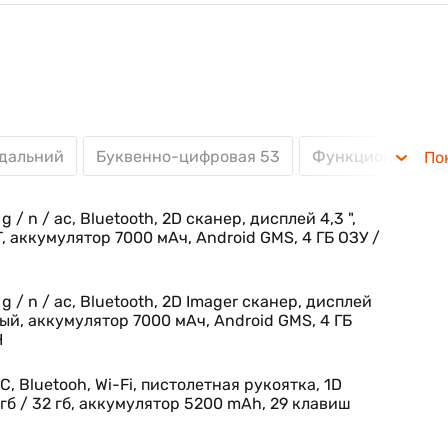
ый компьютер оснащён мощным 8-ядерным процессоро
личилась в 16 раз. Таких ресурсов хватит для безотказ
ных.
 целую смену и даже больше
е в своем классе время работы от батареи — почти вд
 дальний
Буквенно-цифровая 53
Функциональная
По
моделью MC9200. Кроме того, доступна быстрая зарядк
ективного управления запасом батарей. Бесплатн
 PowerPrecision — позволяет легко идентифицировать
/ g / n / ac, Bluetooth, 2D сканер, дисплей 4,3 ",
им ресурсом до того, как они негативно повлияют 
 аккумулятор 7000 мАч, Android GMS, 4 ГБ ОЗУ /
/ g / n / ac, Bluetooth, 2D Imager сканер, дисплей
ный, аккумулятор 7000 мАч, Android GMS, 4 ГБ
orryFree WiFi, бесплатного инструмента Mobility DN
H
чения WiFi, достигается практически мгновенный отк
инга и исключительное качество передачи голоса. Кр
C, Bluetooh, Wi-Fi, пистолетная рукоятка, 1D
 гб / 32 гб, аккумулятор 5200 mAh, 29 клавиш
еспечивающие бесперебойную работу сети WiFi в пери