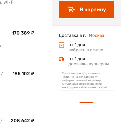
 Wi-Fi,
В корзину
170 389 ₽
Доставка в г.
Москва
от 1 дня
а,
забрать в офисе
от 1 дня
доставка курьером
 /
185 102 ₽
Сроки отгрузки/доставки и
наличие на складе носят
информационный характер.
Актуальную информацию по
товару уточняйте у менеджера!
 /
208 642 ₽