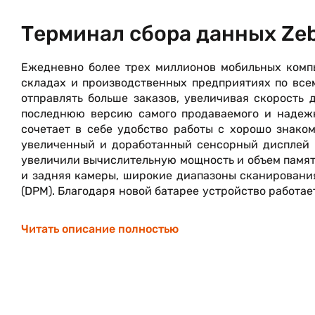
Терминал сбора данных Ze
Ежедневно более трех миллионов мобильных комп
складах и производственных предприятиях по все
отправлять больше заказов, увеличивая скорость
последнюю версию самого продаваемого и надежн
сочетает в себе удобство работы с хорошо знако
увеличенный и доработанный сенсорный дисплей 
увеличили вычислительную мощность и объем памят
и задняя камеры, широкие диапазоны сканировани
(DPM). Благодаря новой батарее устройство работае
Это самая прочная серия MC9000, превосходящая пр
включая морозильные камеры. Новые решения Mobi
Читать описание полностью
безопасностью ОС и батареей, вместе с тем 
подключений. Все используемые приложения TE мо
поэтому миграция на Android проходит очень просто
Современная платформа Android. Максимальная мощ