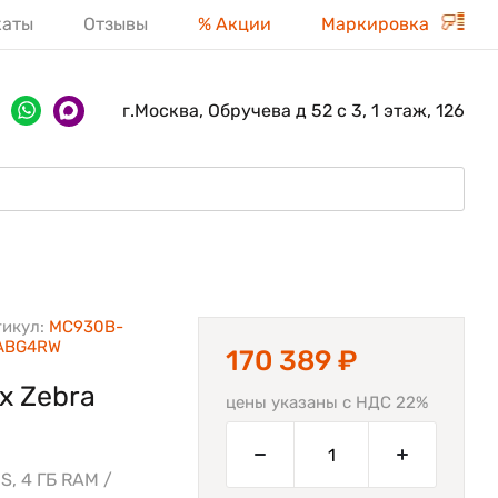
каты
Отзывы
% Акции
Маркировка
г.Москва, Обручева д 52 с 3, 1 этаж, 126
тикул:
MC930B-
ABG4RW
170 389 ₽
х Zebra
цены указаны с НДС 22%
S, 4 ГБ RAM /