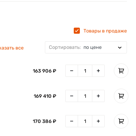
м,
ной
Товары в продаже
вое
Сортировать:
по цене
 34
Цифровая 29
Буквенно-цифровая 43
Букв
казать все
а и
ый
 и
163 906 ₽
на
169 410 ₽
A,
лик
оме
170 386 ₽
оды