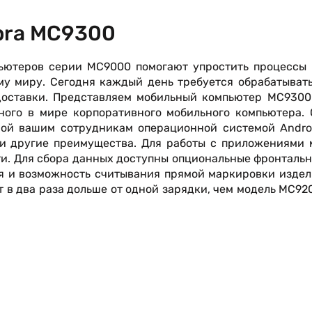
bra MC9300
ьютеров серии MC9000 помогают упростить процессы 
му миру. Сегодня каждый день требуется обрабатыват
 доставки. Представляем мобильный компьютер MC9300
ого в мире корпоративного мобильного компьютера. 
мой вашим сотрудникам операционной системой Androi
и другие преимущества. Для работы с приложениями 
и. Для сбора данных доступны опциональные фронталь
я и возможность считывания прямой маркировки издел
т в два раза дольше от одной зарядки, чем модель MC92
актически все устройства в своем классе в любой сре
lity DNA облегчают задачи по управлению устройство
обеспечивая невероятную надежность беспроводн
жно запускать при стандартных настройках устройств
.
ность процессора и объем памяти