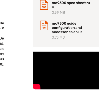
mc9300 spec sheet ru
ru
0,99 MB
на
mc9300 guide
ь и
configuration and
accessories en us
 —
0,73 MB
Он
d,
мы
ная
ия
00.
де,
м,
ых
а,