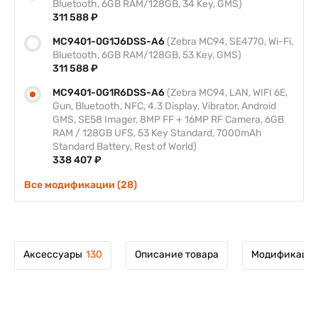
Bluetooth, 6GB RAM/128GB, 34 Key, GMS)
311 588 ₽
MC9401-0G1J6DSS-A6
(Zebra MC94, SE4770, Wi-Fi,
Bluetooth, 6GB RAM/128GB, 53 Key, GMS)
311 588 ₽
MC9401-0G1R6DSS-A6
(Zebra MC94, LAN, WIFI 6E,
Gun, Bluetooth, NFC, 4.3 Display, Vibrator, Android
GMS, SE58 Imager, 8MP FF + 16MP RF Camera, 6GB
RAM / 128GB UFS, 53 Key Standard, 7000mAh
Standard Battery, Rest of World)
338 407 ₽
Все модификации (28)
Аксессуары
130
Описание товара
Модификации