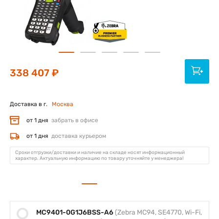
338 407 ₽
Доставка в г.
Москва
от 1 дня
забрать в офисе
от 1 дня
доставка курьером
Сроки отгрузки/доставки и наличие на складе носят информационный
характер. Актуальную информацию по товару уточняйте у менеджера!
MC9401-0G1J6BSS-A6
(Zebra MC94, SE4770, Wi-Fi,