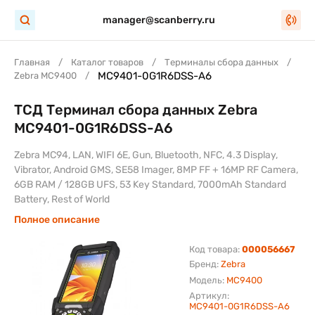
manager@scanberry.ru
Главная
Каталог товаров
Терминалы сбора данных
MC9401-0G1R6DSS-A6
Zebra MC9400
ТСД Терминал сбора данных Zebra
MC9401-0G1R6DSS-A6
Zebra MC94, LAN, WIFI 6E, Gun, Bluetooth, NFC, 4.3 Display,
Vibrator, Android GMS, SE58 Imager, 8MP FF + 16MP RF Camera,
6GB RAM / 128GB UFS, 53 Key Standard, 7000mAh Standard
Battery, Rest of World
Полное описание
Код товара:
000056667
Бренд:
Zebra
Модель:
MC9400
Артикул:
MC9401-0G1R6DSS-A6