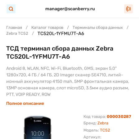
manager@scanberry.ru
Главная
Каталог товаров
Терминалы сбора данных
TC520L-1YFMU7T-A6
Zebra TC52
ТСД терминал сбора данных Zebra
TC520L-1YFMU7T-A6
Android 8, WLAN, NFC, Wi-Fi, Bluetooth, GMS, экран 5,0"
1280x720, 4 ГБ / 64 ГБ, 2D Imager сканер SE4710, литий-
ионный аккумулятор 4150 mah, 5MP фронтальная камера,
13MP основная камера, слот microSD, 3.5мм аудио разъем,
PTT, VOIP READY, ROW
Полное описание
Код товара:
000030287
Бренд:
Zebra
Модель:
TC52
Артикул: