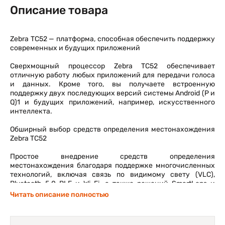
Описание товара
Zebra TC52 — платформа, способная обеспечить поддержку
современных и будущих приложений
Сверхмощный процессор Zebra TC52 обеспечивает
отличную работу любых приложений для передачи голоса
и данных. Кроме того, вы получаете встроенную
поддержку двух последующих версий системы Android (P и
Q)1 и будущих приложений, например, искусственного
интеллекта.
Обширный выбор средств определения местонахождения
Zebra TC52
Простое внедрение средств определения
местонахождения благодаря поддержке многочисленных
технологий, включая связь по видимому свету (VLC),
Bluetooth 5.0 BLE и Wi-Fi, а также решений SmartLens и
MPact компании Zebra.
Читать описание полностью
Поддержка последних технологий сети Wi-Fi расширяет
диапазон действия и скорость передачи Wi-Fi при