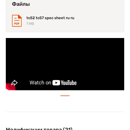
экономии питания Zebra TC52. Многопользовательская
Файлы
технология многоканальных входов/выходов (MU-MIMO)
2х2 обеспечивает точки доступа для одновременной связи
с многочисленными устройствами за счёт функции
tc52 tc57 spec sheet ru ru
точного формирования луча, повышающей пропускную
1 MB
способность сети Wi-Fi, скорость передачи данных и
диапазон связи. Причём все задачи по обработке
выполняет не мобильное устройство, а точка доступа, что
позволяет увеличить время работы от батареи.
Модификации товара (21)