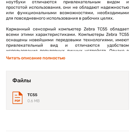
ноутбуки отличаются привлекательным видом и
простотой использования, они не обладают надежностью
или функциональными возможностями, необходимыми
для повседневного использования в рабочих целях.
Карманный сенсорный компьютер Zebra TC55 обладает
всеми этими характеристиками. Компьютеры Zebra TC55
оснащены новейшими передовыми технологиями, имеют
привлекательный вид и отличаются удобством
использования популярных личных устройств. Однако в
отличие от эквивалентов потребительского уровня эти
Читать описание полностью
компьютеры оснащены функциями сбора данных.
Компьютеры Zebra TC55 рассчитаны на работу в
промышленной среде, поэтому их выход из строя менее
Файлы
вероятен при использовании на выезде. Меньшая
вероятность сбоя означает снижение времени простоя и,
что еще более важно, повышение производительности и
TC55
прибыльности.
0.6 MB