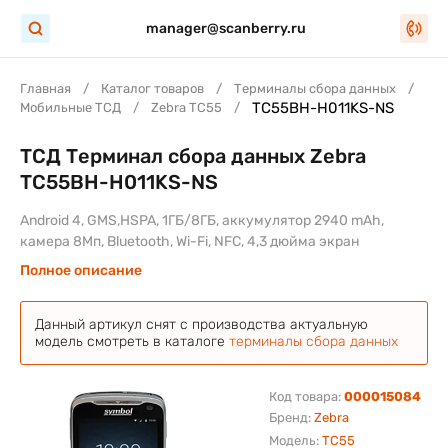
manager@scanberry.ru
Главная
Каталог товаров
Терминалы сбора данных
TC55BH-H011KS-NS
Мобильные ТСД
Zebra TC55
ТСД Терминал сбора данных Zebra
TC55BH-H011KS-NS
Android 4, GMS,HSPA, 1ГБ/8ГБ, аккумулятор 2940 mAh,
камера 8Мп, Bluetooth, Wi-Fi, NFC, 4,3 дюйма экран
Полное описание
Данный артикул снят с производства актуальную
модель смотреть в каталоге
терминалы сбора данных
Код товара:
000015084
Бренд:
Zebra
Модель:
TC55