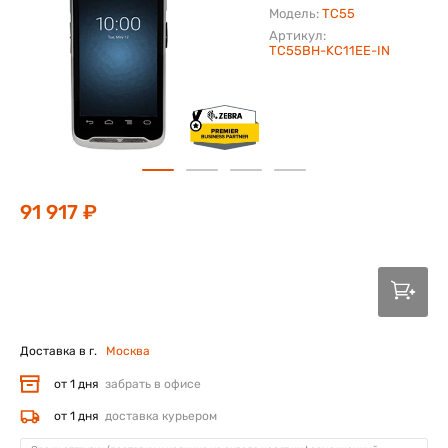
Модель:
TC55
Артикул:
TC55BH-KC11EE-IN
91 917 ₽
Доставка в г.
Москва
от 1 дня
забрать в офисе
от 1 дня
доставка курьером