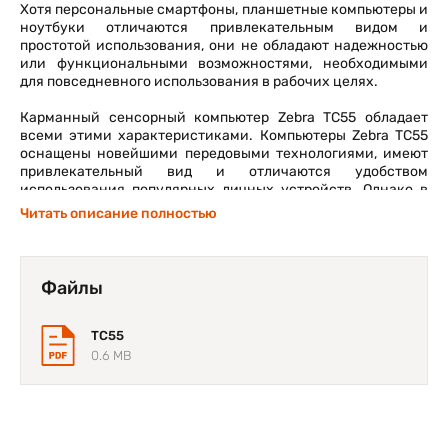
Хотя персональные смартфоны, планшетные компьютеры и
ноутбуки отличаются привлекательным видом и
простотой использования, они не обладают надежностью
или функциональными возможностями, необходимыми
для повседневного использования в рабочих целях.
Карманный сенсорный компьютер Zebra TC55 обладает
всеми этими характеристиками. Компьютеры Zebra TC55
оснащены новейшими передовыми технологиями, имеют
привлекательный вид и отличаются удобством
использования популярных личных устройств. Однако в
отличие от эквивалентов потребительского уровня эти
Читать описание полностью
компьютеры оснащены функциями сбора данных.
Компьютеры Zebra TC55 рассчитаны на работу в
промышленной среде, поэтому их выход из строя менее
Файлы
вероятен при использовании на выезде. Меньшая
вероятность сбоя означает снижение времени простоя и,
что еще более важно, повышение производительности и
TC55
прибыльности.
0.6 MB