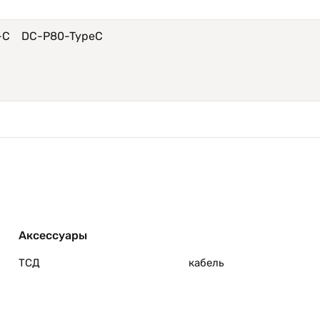
e-C DC-P80-TypeC
Аксессуары
ТСД
кабель