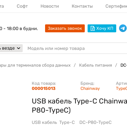
та
Софт
Новости
Контакты
Сертифи
0 - 18:00 в будни.
Заказать звонок
Хочу КП
 везде
ары для терминалов сбора данных
Кабель питания
DC
Код товара:
Бренд:
Арти
000015013
Chainway
Type
USB кабель Type-C Chainwa
P80-TypeC)
USB кабель Type-C DC-P80-TypeC