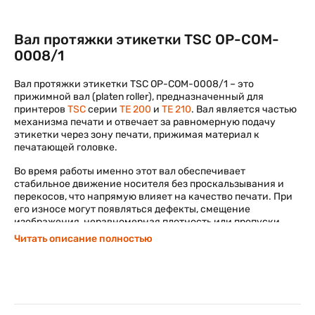
Вал протяжки этикетки TSC OP-COM-
0008/1
Вал протяжки этикетки TSC OP-COM-0008/1 – это
прижимной вал (platen roller), предназначенный для
принтеров
TSC
серии
TE 200
и
TE 210
. Вал является частью
механизма печати и отвечает за равномерную подачу
этикетки через зону печати, прижимая материал к
печатающей головке.
Во время работы именно этот вал обеспечивает
стабильное движение носителя без проскальзывания и
перекосов, что напрямую влияет на качество печати. При
его износе могут появляться дефекты, смещение
изображения, неравномерная плотность или пропуски,
поэтому он относится к ключевым расходным
Читать описание полностью
механическим элементам принтера.
Модель вала TSC OP-COM-0008/1 полностью совместима с
TE200/TE210 и используется как штатная запчасть для
замены изношенного вала, позволяя восстановить
корректную подачу этикетки и стабильную работу