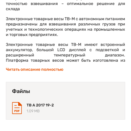
точностью взвешивания – оптимальное решение для
склада
Электронные товарные весы ТВ-М с автономным питанием
предназначены для взвешивания различных грузов при
учетных и технологических операциях на промышленных
и торговых предприятиях.
Электронные товарные весы ТВ-М имеют встроенный
аккумулятор, большой LCD дисплей с подсветкой и
расширенный температурный диапазон.
Платформа товарных весов может быть изготовлена из
нержавеющей стали.
Читать описание полностью
Большой LCD индикатор с тремя режимами фоновой
подсветки;
Файлы
Работа от встроенного аккумулятора до 56 часов;
Рабочая область температур от -10 до +40 градусов;
TB A 2017 19-2
Повышенная точность - два диапазона взвешивания;
1.09 MB
Весовая платформа выполнена в соответствии с
классом защиты IP67