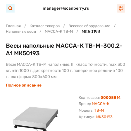
manager@scanberry.ru
Главная
Каталог товаров
Весовое оборудование
MK50193
Напольные весы
МАССА-К TB-M
Весы напольные МАССА-К ТВ-M-300.2-
А1 МК50193
Весы МАССА-К ТВ-M напольные, III класс точности, max 300
кг, min 1000 г, дискретность 100 г, поверочное деление 100
г, платформа 800х600 мм
Полное описание
Код товара:
00008814
Бренд:
МАССА-К
Модель:
TB-M
Артикул:
MK50193