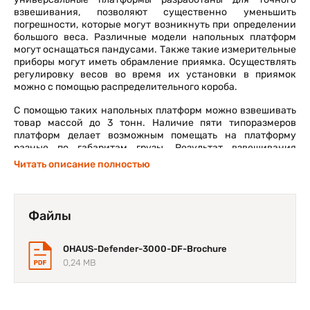
взвешивания, позволяют существенно уменьшить
погрешности, которые могут возникнуть при определении
большого веса. Различные модели напольных платформ
могут оснащаться пандусами. Также такие измерительные
приборы могут иметь обрамление приямка. Осуществлять
регулировку весов во время их установки в приямок
можно с помощью распределительного короба.
С помощью таких напольных платформ можно взвешивать
товар массой до 3 тонн. Наличие пяти типоразмеров
платформ делает возможным помещать на платформу
разные по габаритам грузы. Результат взвешивания
отображается на специальном индикаторе, который имеет
Читать описание полностью
жидкокристаллический дисплей. Измерять различный
товар на напольной платформе можно в пяти единицах.
Файлы
Особенности / Напольные платформы
OHAUS Defender 3000
OHAUS-Defender-3000-DF-Brochure
0,24 MB
Большая грузоподъемность;
Наличие ЖК-дисплея;