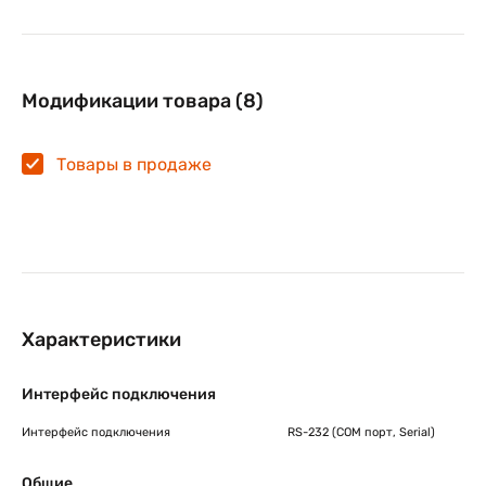
Возможность суммировать товар и просчитывать его в
штуках;
Современный дизайн;
Наличие рифленой поверхности;
Модификации товара (8)
Качественный корпус из углеродистой стали.
Товары в продаже
Характеристики
Интерфейс подключения
Интерфейс подключения
RS-232 (COM порт, Serial)
Общие