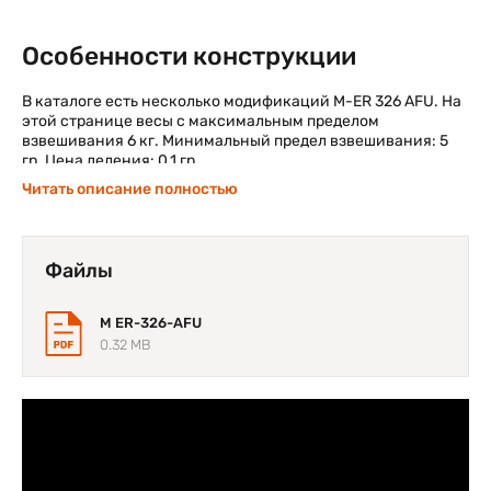
Особенности конструкции
В каталоге есть несколько модификаций M-ER 326 AFU. На
этой странице весы с максимальным пределом
взвешивания 6 кг. Минимальный предел взвешивания: 5
гр. Цена деления: 0,1 гр.
Читать описание полностью
Модель отличается маленькими размерами. Она не
занимает много свободного места на столе. Габариты
корпуса: 265*290*110 мм. Размер платформы: 256*206.
Масса устройства: 2,5 кг.
Файлы
Доступны несколько режимов работы:
M ER-326-AFU
Простое взвешивание;
0.32 MB
Компараторный режим;
Режим суммирования;
Результат взвешивания;
Учет веса тары;