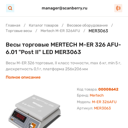
manager@scanberry.ru
Главная
Каталог товаров
Весовое оборудование
MER3063
Торговые весы
Mertech M-ER 326AFU
Весы торговые MERTECH M-ER 326 AFU-
6.01 "Post II" LED MER3063
Весы M-ER 326 торговые, II класс точности, max 6 кг, min 5 г,
дискретность 0,1 г, платформа 256х206 мм
Полное описание
Код товара:
00008642
Бренд:
Mertech
Модель:
M-ER 326AFU
Артикул:
MER3063