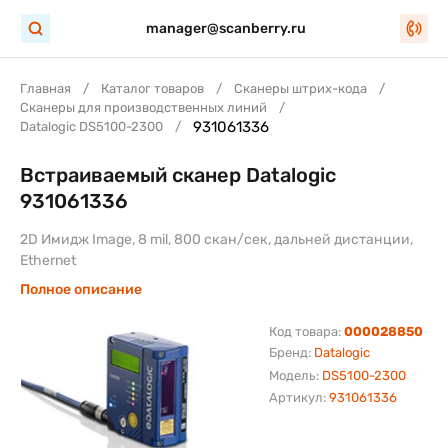
manager@scanberry.ru
Главная
Каталог товаров
Сканеры штрих-кода
Сканеры для производственных линий
931061336
Datalogic DS5100-2300
Встраиваемый сканер Datalogic
931061336
2D Имидж Image, 8 mil, 800 скан/сек, дальней дистанции,
Ethernet
Полное описание
Код товара:
000028850
Бренд:
Datalogic
Модель:
DS5100-2300
Артикул:
931061336