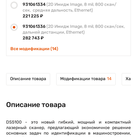
931061334
(2D Имидж Image, 8 mil, 800 скан/
сек, средняя дальность, Ethernet)
221 225 ₽
931061336
(2D Имидж Image, 8 mil, 800 скан/сек,
дальней дистанции, Ethernet)
282 743 ₽
Все модификации (14)
Описание товара
Модификации товара
14
Хара
Описание товара
DS5100 - это новый гибкий, мощный и компактный
лазерный сканер, предлагающий экономичное решение
основных задач по идентификации в машиностроении,