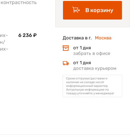
 контрастность
В корзину
их-
6 236 ₽
Доставка в г.
Москва
ан/
от 1 дня
рих-
забрать в офисе
от 1 дня
доставка курьером
Сроки отгрузки/доставки и
наличие на складе носят
информационный характер.
Актуальную информацию по
товару уточняйте у менеджера!