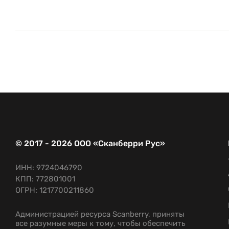
© 2017 - 2026 ООО «Сканберри Рус»
ИНН: 9724046790
КПП: 772801001
ОГРН: 1217700211860