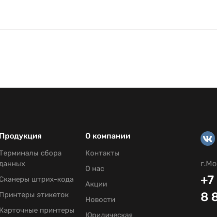
Продукция
О компании
Терминалы сбора
Контакты
г.Мо
данных
О нас
+7
Сканеры штрих-кода
Акции
8 
Принтеры этикеток
Новости
Карточные принтеры
Юридическая