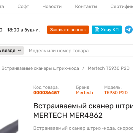
та
Софт
Новости
Контакты
Сертифи
0 - 18:00 в будни.
Заказать звонок
Хочу КП
 везде
Встраиваемые сканеры штрих-кода
Mertech T5930 P2D
Код товара:
Бренд:
Модель:
000036457
Mertech
T5930 P2D
Встраиваемый сканер штр
MERTECH MER4862
Встраиваемый сканер штрих-кода, скоро