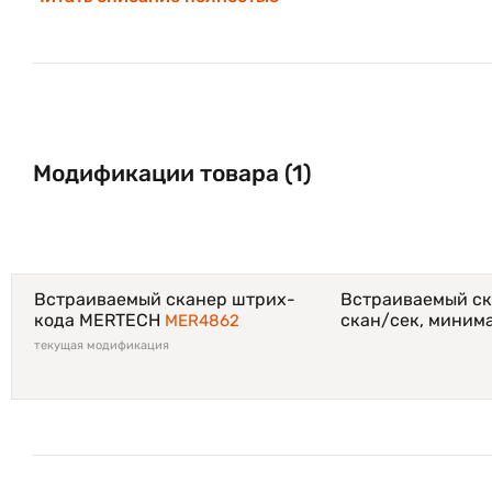
скорость работы 100 скан/сек;
дальность распознавания кодов до 370 мм;
технология подавления бликов Antiferlected ®;
поддержка многоплоскостного сканирования;
Модификации товара (1)
1 млн. срабатываний триггера без поломок.
Встраиваемый сканер штрих-
Встраиваемый ск
кода MERTECH
скан/сек, миним
MER4862
текущая модификация