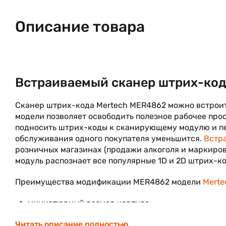
Описание товара
Встраиваемый сканер штрих-код
Сканер штрих-кода Mertech MER4862 можно встроит
модели позволяет освободить полезное рабочее про
подносить штрих-коды к сканирующему модулю и пе
обслуживания одного покупателя уменьшится.
Встр
розничных магазинах (продажи алкоголя и маркиро
модуль распознает все популярные 1D и 2D штрих-код
Преимущества модификации MER4862 модели
Merte
миниатюрный размер корпуса;
технология сканирования SUPERLEAD;
Читать описание полностью