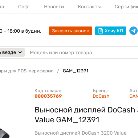
та
Софт
Новости
Контакты
Сертифи
0 - 18:00 в будни.
Заказать звонок
Хочу КП
 везде
ары для POS-периферии
GAM_12391
Код товара:
Бренд:
Арт
000035769
DoCash
GAM
Выносной дисплей DoCash
Value GAM_12391
Выносной дисплей DoCash 3200 Value