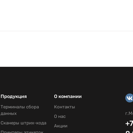
Продукция
О компании
Терминалы сбора
Контакты
г.М
данных
О нас
+7
Сканеры штрих-кода
Акции
Принтеры этикеток