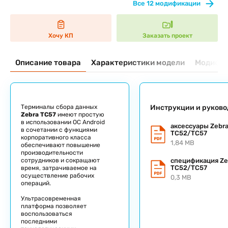
Все 12 модификации
Хочу КП
Заказать проект
Описание товара
Характеристики модели
Модифик
Терминалы сбора данных
Инструкции и руково
Zebra TC57
имеют простую
в использовании ОС Android
аксессуары Zebr
в сочетании с функциями
TC52/TC57
корпоративного класса
1,84 MB
обеспечивают повышение
производительности
сотрудников и сокращают
спецификация Ze
TC52/TC57
время, затрачиваемое на
осуществление рабочих
0,3 MB
операций.
Ультрасовременная
платформа позволяет
воспользоваться
последними