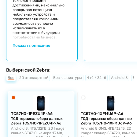
технологическими
достижениями, максимально
раскрывая потенциал
мобильных устройств и
предоставляя компаниям
возможность успешно
использовать их в
соответствии с будущими
потребностями бизнеса.
Показать описание
Выбери свой Zebra:
Все
2D стандартный
Без клавиатуры
4 гб / 32 гб
Android 8
SE
TC57HO-1PEZU4P-A6
TC57HO-1XFMU6P-A6
ТСД терминал сбора данных
ТСД терминал сбора данных
Zebra TC57HO-1PEZU4P-A6
Zebra TC57HO-1XFMU6P-A6
Android 8, 4ГБ/32ГБ, 2D Imager
Android 8 GMS, 4ГБ/32ГБ, 2D
сканер SE4710, камера 13 Мп,
Imager сканер SE4720, камера 