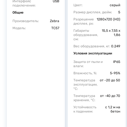
Интерфейс
USB
Цвет:
серый
подключения:
Размер дисплея, дюйм:
5
Общие
Разрешение
1280х720 (HD)
Производитель:
Zebra
дисплея, px:
Модель:
TC57
Габариты
15,5 x 7,55 x
оборудования,
1,86
см:
Вес оборудования, кг:
0.249
Условия эксплуатации
Защита от пыли и
IP65
влаги:
Влажность, %:
5-95%
Температура
от -20 до 50
эксплуатации,
°C:
Температура
от -40 до 70
хранения, °C:
Устойчивость
с 1,2 м на
к падениям:
бетон