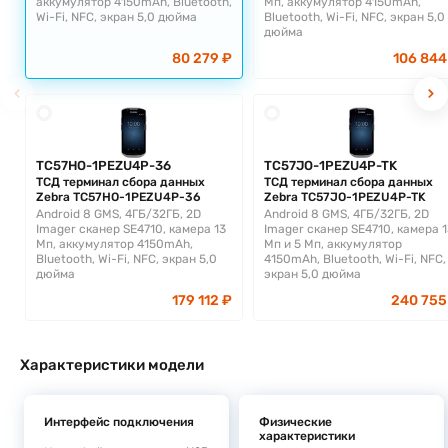
аккумулятор 4150mAh, Bluetooth,
Мп, аккумулятор 4150mAh,
Wi-Fi, NFC, экран 5,0 дюйма
Bluetooth, Wi-Fi, NFC, экран 5,0
дюйма
80 279 ₽
106 844
TC57HO-1PEZU4P-36
TC57JO-1PEZU4P-TK
ТСД терминал сбора данных
ТСД терминал сбора данных
Zebra TC57HO-1PEZU4P-36
Zebra TC57JO-1PEZU4P-TK
Android 8 GMS, 4ГБ/32ГБ, 2D
Android 8 GMS, 4ГБ/32ГБ, 2D
Imager сканер SE4710, камера 13
Imager сканер SE4710, камера 1
Мп, аккумулятор 4150mAh,
Мп и 5 Мп, аккумулятор
Bluetooth, Wi-Fi, NFC, экран 5,0
4150mAh, Bluetooth, Wi-Fi, NFC,
дюйма
экран 5,0 дюйма
179 112 ₽
240 755
Характеристики модели
Интерфейс подключения
Физические
характеристики