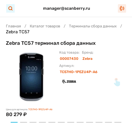
manager@scanberry.ru
Главная
Каталог товаров
Терминалы сбора данных
Zebra TC57
Zebra TC57 терминал сбора данных
Код товара:
Бренд:
00007430
Zebra
Артикул:
TC57HO-1PEZU4P-A6
Цена для артикула:
TC57HO-1PEZU4P-A6
80 279 ₽