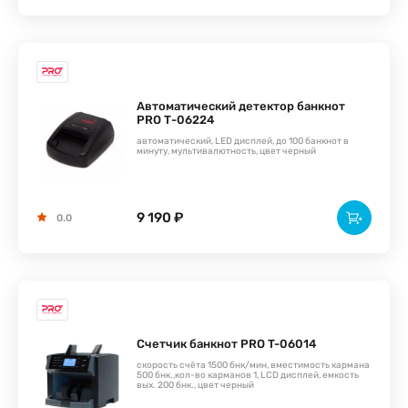
Автоматический детектор банкнот
PRO Т-06224
автоматический, LED дисплей, до 100 банкнот в
минуту, мультивалютность, цвет черный
9 190 ₽
0.0
Счетчик банкнот PRO T-06014
скорость счёта 1500 бнк/мин, вместимость кармана
500 бнк.,кол-во карманов 1, LCD дисплей, емкость
вых. 200 бнк., цвет черный