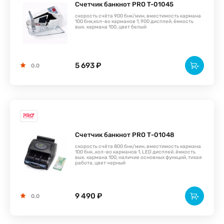
Счетчик банкнот PRO T-01045
скорость счёта 900 бнк/мин, вместимость кармана
100 бнк,кол-во карманов 1, 900 дисплей, ёмкость
вых. кармана 100, цвет белый
5 693 ₽
0.0
Счетчик банкнот PRO Т-01048
скорость счёта 800 бнк/мин, вместимость кармана
100 бнк.,кол-во карманов 1, LED дисплей, ёмкость
вых. кармана 100, наличие основных функций, тихая
работа, цвет черный
9 490 ₽
0.0