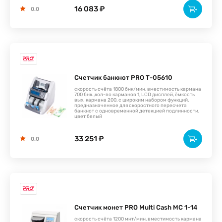
16 083 ₽
0.0
Счетчик банкнот PRO Т-05610
скорость счёта 1800 бнк/мин, вместимость кармана
700 бнк.,кол-во карманов 1, LCD дисплей, ёмкость
вых. кармана 200, с широким набором функций,
предназначенное для скоростного пересчета
банкнот с одновременной детекцией подлинности,
цвет белый
33 251 ₽
0.0
Счетчик монет PRO Multi Cash MC 1-14
скорость счёта 1200 мнт/мин, вместимость кармана