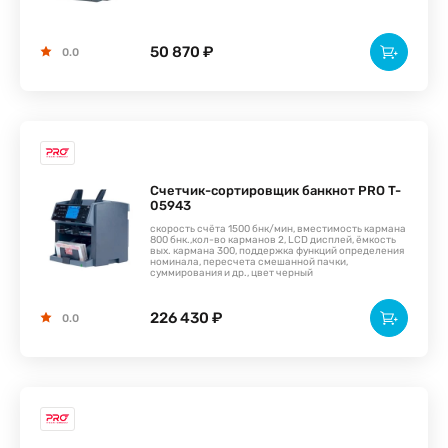
50 870 ₽
0.0
Счетчик-сортировщик банкнот PRO T-
05943
скорость счёта 1500 бнк/мин, вместимость кармана
800 бнк.,кол-во карманов 2, LCD дисплей, ёмкость
вых. кармана 300, поддержка функций определения
номинала, пересчета смешанной пачки,
суммирования и др., цвет черный
226 430 ₽
0.0