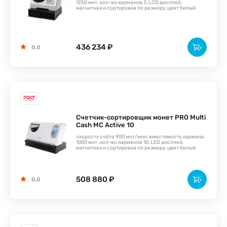
1250 мнт.,кол-во карманов 3, LCD дисплей,
магнитная и сортировка по размеру, цвет белый
436 234 ₽
0.0
Счетчик-сортировщик монет PRO Multi
Cash MC Active 10
скорость счёта 900 мнт/мин, вместимость кармана
1000 мнт.,кол-во карманов 10, LED дисплей,
магнитная и сортировка по размеру, цвет белый
508 880 ₽
0.0