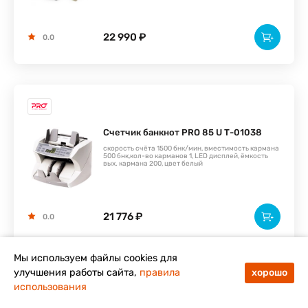
22 990 ₽
0.0
Счетчик банкнот PRO 85 U Т-01038
скорость счёта 1500 бнк/мин, вместимость кармана
500 бнк,кол-во карманов 1, LED дисплей, ёмкость
вых. кармана 200, цвет белый
21 776 ₽
0.0
Мы используем файлы cookies для
улучшения работы сайта,
правила
хорошо
использования
Меню
Каталог