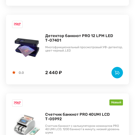
Детектор банкнот PRO 12 LPM LED
Т-07401
Многофункциональный просмотровый УФ-детектор,
цвет черный, LED
2 440 ₽
0.0
Новый
Счетчик банкнот PRO 40UMI LCD
Т-05992
Счетчик банкнот с калькулятором номиналов PRO
40 UMI LCD, 1200 банкнот в минуту, низкий уровень
шума