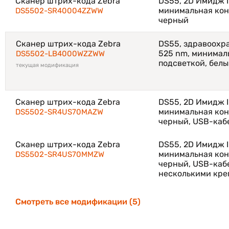
Сканер штрих-кода Zebra
DS55, 2D Имидж I
минимальная конт
DS5502-SR40004ZZWW
черный
Сканер штрих-кода Zebra
DS55, здравоохра
525 nm, минималь
DS5502-LB4000WZZWW
подсветкой, бел
текущая модификация
Сканер штрих-кода Zebra
DS55, 2D Имидж I
минимальная конт
DS5502-SR4US70MAZW
черный, USB-каб
Сканер штрих-кода Zebra
DS55, 2D Имидж I
минимальная конт
DS5502-SR4US70MMZW
черный, USB-каб
несколькими кре
Смотреть все модификации (5)