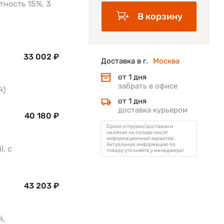
тность 15%, 3
В корзину
33 002 ₽
Доставка в г.
Москва
,
от 1 дня
забрать в офисе
й)
от 1 дня
доставка курьером
40 180 ₽
Сроки отгрузки/доставки и
наличие на складе носят
информационный характер.
Актуальную информацию по
, с
товару уточняйте у менеджера!
43 203 ₽
,
й,