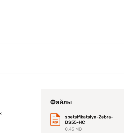
Файлы
х
spetsifikatsiya-Zebra-
DS55-HC
0.43 MB