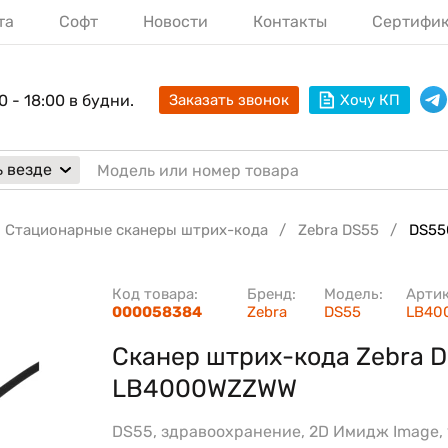
та
Софт
Новости
Контакты
Сертифи
0 - 18:00 в будни.
Заказать звонок
Хочу КП
 везде
Стационарные сканеры штрих-кода
Zebra DS55
DS55
Код товара:
Бренд:
Модель:
Арти
000058384
Zebra
DS55
LB40
Сканер штрих-кода Zebra 
LB4000WZZWW
DS55, здравоохранение, 2D Имидж Image, 