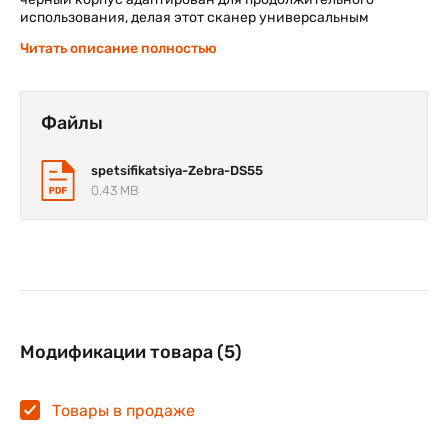
использования, делая этот сканер универсальным
инструментом для розничной торговли, логистики и
Читать описание полностью
складского учета.
Файлы
spetsifikatsiya-Zebra-DS55
0.43 MB
Модификации товара (5)
Товары в продаже