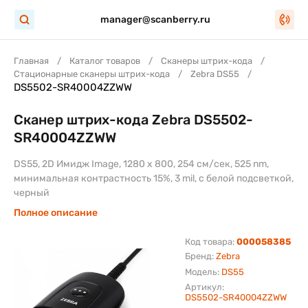
manager@scanberry.ru
Главная
Каталог товаров
Сканеры штрих-кода
Стационарные сканеры штрих-кода
Zebra DS55
DS5502-SR40004ZZWW
Сканер штрих-кода Zebra DS5502-
SR40004ZZWW
DS55, 2D Имидж Image, 1280 x 800, 254 см/сек, 525 nm,
минимальная контрастность 15%, 3 mil, с белой подсветкой,
черный
Полное описание
Код товара:
000058385
Бренд:
Zebra
Модель:
DS55
Артикул:
DS5502-SR40004ZZWW