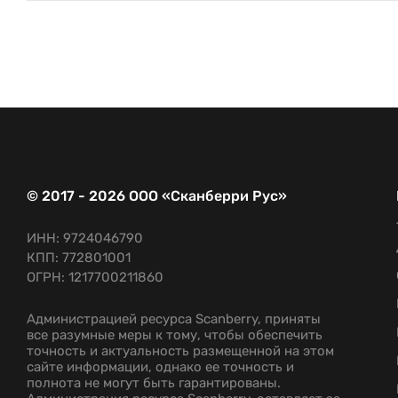
© 2017 - 2026 ООО «Сканберри Рус»
ИНН: 9724046790
КПП: 772801001
ОГРН: 1217700211860