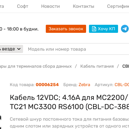
та
Софт
Новости
Контакты
Сертифи
0 - 18:00 в будни.
Заказать звонок
Хочу КП
 везде
ары для терминалов сбора данных
Кабель питания
CB
Код товара:
00006254
Бренд:
Zebra
Артикул:
CBL-D
Кабель 12VDC; 4.16A для MC2200
TC21 MC3300 RS6100 (CBL-DC-388
Сетевой шнур постоянного тока для питания базовы
одним слотом или зарядных устройств от одного ис