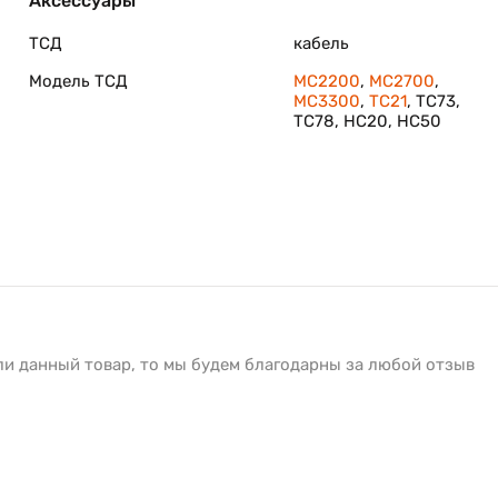
Аксессуары
ТСД
кабель
Модель ТСД
MC2200
,
MC2700
,
MC3300
,
TC21
, TC73,
TC78, HC20, HC50
ли данный товар, то мы будем благодарны за любой отзыв