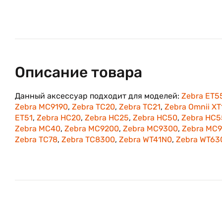
Описание товара
Данный аксессуар подходит для моделей:
Zebra ET5
Zebra MC9190
,
Zebra TC20
,
Zebra TC21
,
Zebra Omnii XT
ET51
,
Zebra HC20
,
Zebra HC25
,
Zebra HC50
,
Zebra HC5
Zebra MC40
,
Zebra MC9200
,
Zebra MC9300
,
Zebra MC
Zebra TC78
,
Zebra TC8300
,
Zebra WT41N0
,
Zebra WT63