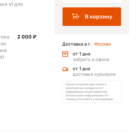
ня VI для
В корзину
тока
2 000 ₽
или
Доставка в г.
Москва
ния
от 1 дня
VI
забрать в офисе
от 1 дня
доставка курьером
Сроки отгрузки/доставки и
наличие на складе носят
информационный характер.
Актуальную информацию по
товару уточняйте у менеджера!