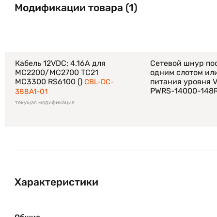
Модификации товара (1)
Кабель 12VDC; 4.16A для
Сетевой шнур пос
MC2200/MC2700 TC21
одним слотом или
MC3300 RS6100 ()
питания уровня 
CBL-DC-
PWRS-14000-148
388A1-01
текущая модификация
Характеристики