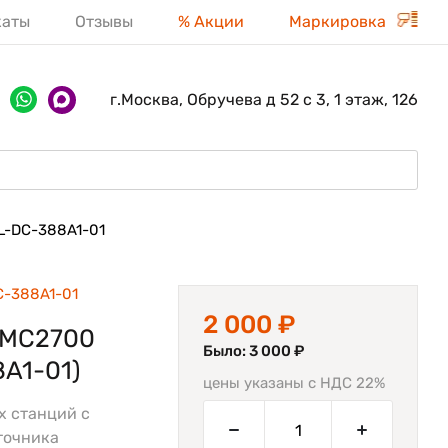
каты
Отзывы
% Акции
Маркировка
г.Москва, Обручева д 52 с 3, 1 этаж, 126
L-DC-388A1-01
C-388A1-01
2 000 ₽
/MC2700
Было: 3 000 ₽
A1-01)
цены указаны с НДС 22%
х станций с
точника