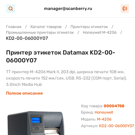
manager@scanberry.ru
Главная
Каталог товаров
Принтеры этикеток
Промышленные принтеры этикеток
Honeywell M-4206
KD2-00-06000Y07
Принтер этикеток Datamax KD2-00-
06000Y07
TT принтер M-4206 Mark II, 203 dpi, ширина печати 108 мм,
скорость печати 152 мм/сек, USB, RS-232 (COM порт, Serial),
3.0inch Media Hub
Полное описание
Код товара:
00004758
Бренд:
Honeywell
Модель:
M-4206
Артикул:
KD2-00-06000Y07