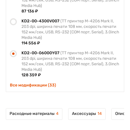
152 мм/сек, USB, RS-232 (COM порт, Serial), 3.0inch
Media Hub)
87 136 ₽
KD2-00-4300V007
(TT принтер M-4206 Mark II,
203 dpi, ширина печати 108 мм, скорость печати
152 мм/сек, USB, RS-232 (COM порт, Serial), 3.0inch
Media Hub)
114 556 ₽
KD2-00-06000Y07
(TT принтер M-4206 Mark II,
203 dpi, ширина печати 108 мм, скорость печати
152 мм/сек, USB, RS-232 (COM порт, Serial), 3.0inch
Media Hub)
128 359 ₽
Все модификации (33)
Расходные материалы
4
Аксессуары
14
Описан