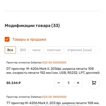
Модификации товара (33)
Товары в продаже
Все
203
часы
смотчик
отрезчик (нож)
Пря
Принтер этикеток Datamax
KD2-00-03000000
DT принтер M-4206 Mark II, 203dpi, ширина печати 108
мм, скорость печати 152 мм/сек, USB, RS232, LPT, дисплей
85 244 ₽
Принтер этикеток Datamax
KD2-00-0N000000
TT принтер M-4206 Mark II, 203 dpi, ширина печати 108 мм,