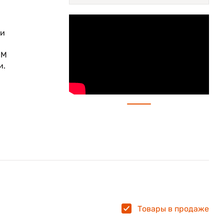
ки
 M
и.
х
Товары в продаже