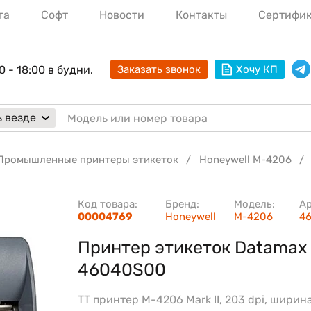
та
Софт
Новости
Контакты
Сертифи
0 - 18:00 в будни.
Заказать звонок
Хочу КП
 везде
Промышленные принтеры этикеток
Honeywell M-4206
Код товара:
Бренд:
Модель:
Ар
00004769
Honeywell
M-4206
4
Принтер этикеток Datamax
46040S00
TT принтер M-4206 Mark II, 203 dpi, ширин