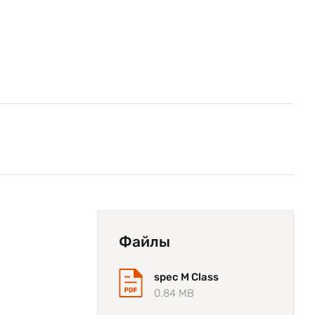
Файлы
spec M Class
0.84 MB