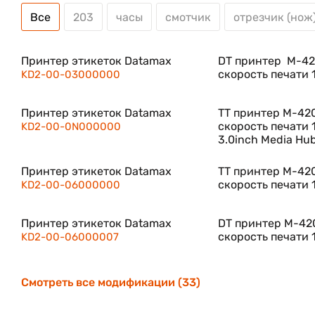
Ключевые особенности:
Все
203
часы
смотчик
отрезчик (нож
Промышленное качество при компактных размер
Модульная конструкция
Принтер этикеток Datamax
DT принтер M-420
скорость печати 
KD2-00-03000000
Металлический корпус
Эмуляция языка ZPL позволяет легко вписать но
Принтер этикеток Datamax
TT принтер M-4206
скорость печати 1
KD2-00-0N000000
Поддержка универсальной намотки красящей ле
3.0inch Media Hu
RFID-ready
Принтер этикеток Datamax
TT принтер M-4206
Широкие сетевые возможности: USB, RS232, LPT в
скорость печати 1
KD2-00-06000000
М-класс - это серия принтеров среднего класса ам
Принтер этикеток Datamax
DT принтер M-4206
принтеров M-4206 отлично соответствует требован
скорость печати 1
KD2-00-06000007
недостаточно производительности настольных принт
на складах, небольших производствах.
Смотреть все модификации (33)
Это первый принтер среднего класса, оснащенный 
также металлический. Ранее только в дорогих пром