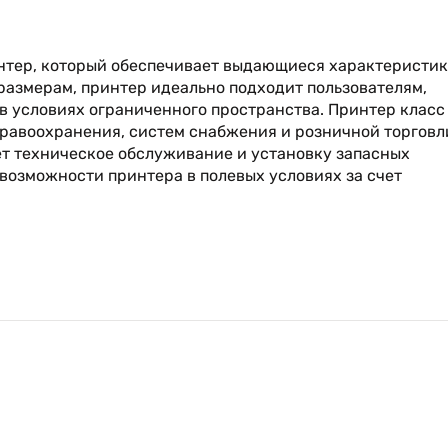
интер, который обеспечивает выдающиеся характеристи
размерам, принтер идеально подходит пользователям,
 условиях ограниченного пространства. Принтер класс
равоохранения, систем снабжения и розничной торговл
ет техническое обслуживание и установку запасных
 возможности принтера в полевых условиях за счет
ь владения благодаря установке компонентов, требующи
т широкий круг возможностей подключения, что
иях и легко интегрироваться в любую сеть. Удобный в
еню и управления функциями принтера рассчитан на
ий устройств РЧИД УВЧ- и ВЧ-диапазона, с учетом
ъемы средств, вкладываемых в эксплуатацию принтера.
надежность делают M-Class Mark II лучшим среди
ачество».