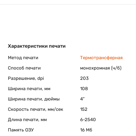
 Принтер отличает простая и удобная заправка этикето
ку термоголовки.
 II DT представлен в металлическом корпусе и с
Характеристики печати
, текста и графики на широкой термобумаге или
м качеством при компактных размерах.
Метод печати
Термотрансферная
тикетки - "на отражение" и "на просвет". Комбинация
Способ печати
монохромная (ч/б)
с любой плотностью подложки, а также этикетки с "черн
Разрешение, dpi
203
Ширина печати, мм
108
ти либо перевести принтер в авто сенсорный режим и он
ток.
Ширина печати, дюймы
4″
Скорость печати, мм/сек
152
kII DT представлен в металлическом корпусе и с широки
Длина печати, мм
6-2540
и графики на широкой термобумаге или термоэтикетках.
компактных размерах.
Память ОЗУ
16 Мб