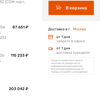
32 (COM порт,
В корзину
206
87 651 ₽
Доставка в г.
Москва
,
от 1 дня
-232
забрать в офисе
от 1 дня
доставка курьером
206
115 233 ₽
,
Сроки отгрузки/доставки и
наличие на складе носят
информационный характер.
Актуальную информацию по
товару уточняйте у менеджера!
203 042 ₽