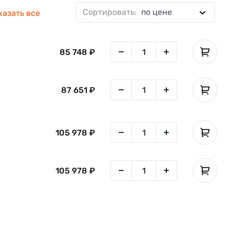
Сортировать:
по цене
RS-232
LPT
Ethernet
WiFi
казать все
85 748 ₽
87 651 ₽
ьно
105 978 ₽
105 978 ₽
,