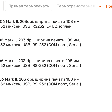
)
Прямая термопечать
Термотрансферная
USB
По
ах модели
6 Mark II, 203dpi, ширина печати 108 мм,
152 мм/сек, USB, RS232, LPT, дисплей
винку в уже имеющийся парк оборудования
 Mark II, 203 dpi, ширина печати 108 мм,
52 мм/сек, USB, RS-232 (COM порт, Serial),
нты IN/OUT
b
 Mark II, 203 dpi, ширина печати 108 мм,
 стандартной комплектации и Ethernet и Wi Fi опционал
52 мм/сек, USB, RS-232 (COM порт, Serial)
ериканской фирмы Datamax Corp. Уникальный дизайн
 Mark II, 203 dpi, ширина печати 108 мм,
иям небольших и средних предприятий, которым
52 мм/сек, USB, RS-232 (COM порт, Serial)
еров Е-класса. Принтер можно использовать в торговле
литой алюминиевой станиной. Печатающий механизм
ышленных принтерах использовалась такая конструкция,