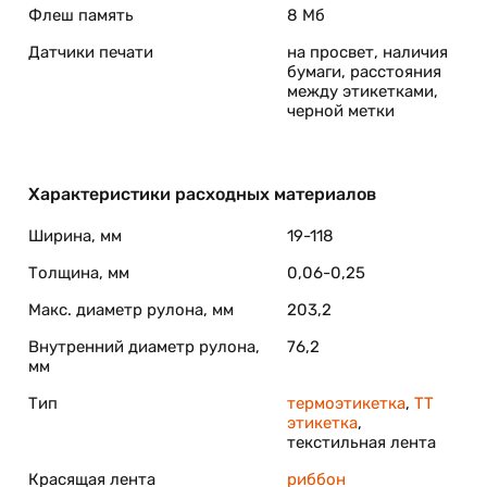
тикетки - "на отражение" и "на просвет". Комбинация
Флеш память
8 Мб
с любой плотностью подложки, а также этикетки с "черн
Датчики печати
на просвет, наличия
бумаги, расстояния
ти либо перевести принтер в авто сенсорный режим и он
между этикетками,
черной метки
ток.
энергонезависимые модули) и позволяет загружать
Характеристики расходных материалов
поддерживает масштабируемые True-Type шрифты, что
и дизайна этикеток.
Ширина, мм
19-118
 опциональных модулей, большинство из которых может
Толщина, мм
0,06-0,25
ледует отметить наличие термотрансферных блоков под
Макс. диаметр рулона, мм
203,2
Внутренний диаметр рулона,
76,2
мм
Тип
термоэтикетка
,
ТТ
этикетка
,
текстильная лента
Красящая лента
риббон