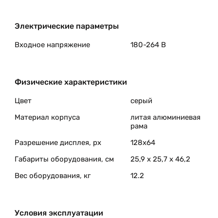
Принтер оборудован двумя типами сенсора края э
этих сенсоров позволяет использовать этикетки 
меткой".
Электрические параметры
Размер этикеток можно задать в программе печа
Входное напряжение
180-264 В
сам определит размер заправленных в него этике
Встроенная память имеет большие объемы (включая 
Физические характеристики
русские шрифты и графические логотипы. Принтер 
открывает практически неограниченные возможност
Цвет
серый
Материал корпуса
литая алюминиевая
Возможности принтера можно расширить с помощью
рама
быть установлено самим пользователем. Особенно с
внешнюю и внутреннюю намотку красящей ленты.
Разрешение дисплея, px
128х64
Габариты оборудования, см
25,9 x 25,7 x 46,2
Вес оборудования, кг
12.2
Условия эксплуатации