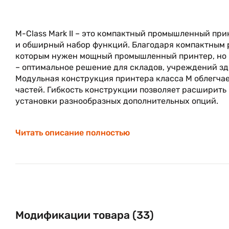
M-Class Mark II – это компактный промышленный пр
и обширный набор функций. Благодаря компактным 
которым нужен мощный промышленный принтер, но в
– оптимальное решение для складов, учреждений зд
Модульная конструкция принтера класса M облегча
частей. Гибкость конструкции позволяет расширить
установки разнообразных дополнительных опций.
Читать описание полностью
Принтер M-Class Mark II сокращает общую стоимост
минимального обслуживания. Принтер поддерживае
позволяет комфортно работать в самых разных услов
управлении графический ЖК- дисплей для вывода м
пользователя любого уровня. Поддержка конфигурац
существующих и будущих требований, сокращает об
Высокое качество, превосходные характеристики и 
представленных на рынке по соотношению «цена/ к
Модификации товара (33)