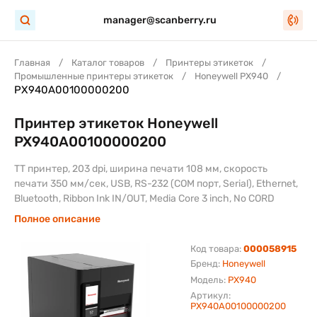
manager@scanberry.ru
Главная
Каталог товаров
Принтеры этикеток
Промышленные принтеры этикеток
Honeywell PX940
PX940A00100000200
Принтер этикеток Honeywell
PX940A00100000200
TT принтер, 203 dpi, ширина печати 108 мм, скорость
печати 350 мм/сек, USB, RS-232 (COM порт, Serial), Ethernet,
Bluetooth, Ribbon Ink IN/OUT, Media Core 3 inch, No CORD
Полное описание
Код товара:
000058915
Бренд:
Honeywell
Модель:
PX940
Артикул:
PX940A00100000200