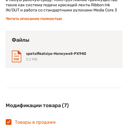
такие как система подачи красящей ленты Ribbon Ink
IN/OUT и работа со стандартными рулонами Media Core 3
inch, обеспечивают бесперебойную эксплуатацию и
Читать описание полностью
удобство обслуживания. Этот принтер сочетает в себе
высокую скорость, надежность бренда Honeywell и
универсальность, представляя собой идеальный
инструмент для динамичных логистических и складских
Файлы
операций.
spetsifikatsiya-Honeywell-PX940
0.2 MB
Модификации товара (7)
Товары в продаже