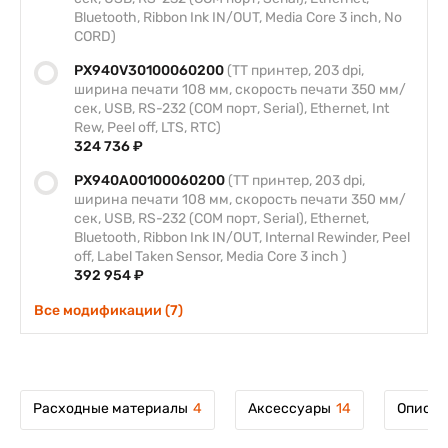
Bluetooth, Ribbon Ink IN/OUT, Media Core 3 inch, No
CORD)
PX940V30100060200
(TT принтер, 203 dpi,
ширина печати 108 мм, скорость печати 350 мм/
сек, USB, RS-232 (COM порт, Serial), Ethernet, Int
Rew, Peel off, LTS, RTC)
324 736 ₽
PX940A00100060200
(TT принтер, 203 dpi,
ширина печати 108 мм, скорость печати 350 мм/
сек, USB, RS-232 (COM порт, Serial), Ethernet,
Bluetooth, Ribbon Ink IN/OUT, Internal Rewinder, Peel
off, Label Taken Sensor, Media Core 3 inch )
392 954 ₽
Все модификации (7)
Расходные материалы
4
Аксессуары
14
Описан