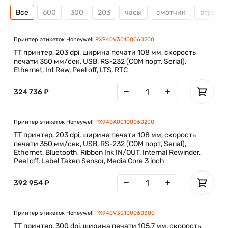
Все
600
300
203
часы
смотчик
отрезчи
Принтер этикеток Honeywell
PX940V30100060200
TT принтер, 203 dpi, ширина печати 108 мм, скорость
печати 350 мм/сек, USB, RS-232 (COM порт, Serial),
Ethernet, Int Rew, Peel off, LTS, RTC
324 736 ₽
Принтер этикеток Honeywell
PX940A00100060200
TT принтер, 203 dpi, ширина печати 108 мм, скорость
печати 350 мм/сек, USB, RS-232 (COM порт, Serial),
Ethernet, Bluetooth, Ribbon Ink IN/OUT, Internal Rewinder,
Peel off, Label Taken Sensor, Media Core 3 inch
392 954 ₽
Принтер этикеток Honeywell
PX940V30100060300
TT принтер, 300 dpi, ширина печати 105,7 мм, скорость