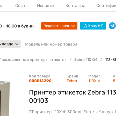
та
Софт
Новости
Контакты
Сертифи
0 - 18:00 в будни.
Заказать звонок
Хочу КП
 везде
Промышленные принтеры этикеток
Zebra 110Xi4
113-8
Код товара:
Бренд:
Модель:
А
000012290
Zebra
110Xi4
8
Принтер этикеток Zebra 11
00103
TT принтер 110Xi4; 300dpi, Euro/ UK шнур, S