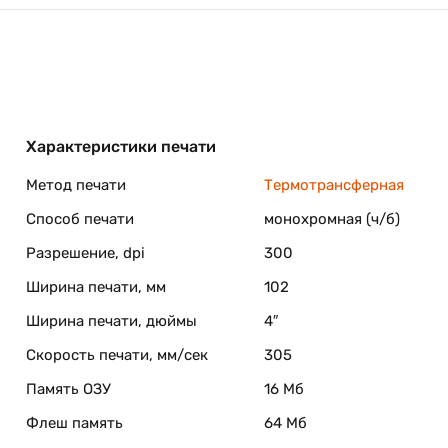
пользователем наименования.
Характеристики печати
й с возможностью перехода от одного профиля к другом
Метод печати
Термотрансферная
Способ печати
монохромная (ч/б)
алами
Разрешение, dpi
300
ами.
Ширина печати, мм
102
лами работает в режиме реального времени.
Ширина печати, дюймы
4″
елей об окончании ресурса красящей ленты и материа
Скорость печати, мм/сек
305
Память ОЗУ
16 Мб
Флеш память
64 Мб