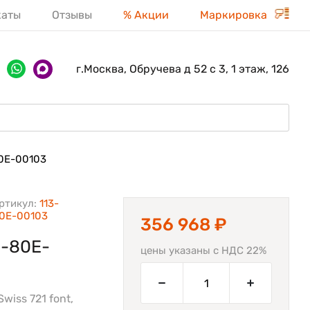
каты
Отзывы
% Акции
Маркировка
г.Москва, Обручева д 52 с 3, 1 этаж, 126
0E-00103
ртикул:
113-
0E-00103
356 968 ₽
3-80E-
цены указаны с НДС 22%
wiss 721 font,