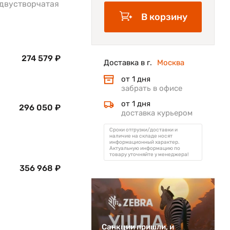
ь, двустворчатая
В корзину
274 579 ₽
Доставка в г.
Москва
от 1 дня
забрать в офисе
от 1 дня
296 050 ₽
доставка курьером
Сроки отгрузки/доставки и
наличие на складе носят
информационный характер.
Актуальную информацию по
товару уточняйте у менеджера!
356 968 ₽
Санкции пришли, и