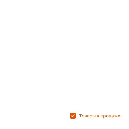
ых
ер,
Товары в продаже
ние