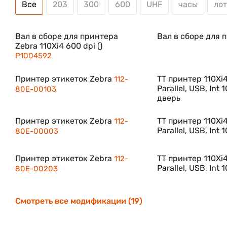
Все
203
300
600
UHF
часы
ло
Используя инструменты централизованного у
пользователи смогут легко интегрировать и дист
Вал в сборе для принтера
Вал в сборе для п
Zebra 110Xi4 600 dpi ()
P1004592
Лёгкая настройка принтера
Принтер этикеток Zebra
TT принтер 110Xi4;
112-
Parallel, USB, In
80E-00103
Простые в использовании подсказки позвол
дверь
конфигурации.
Интеграция нового принтера в систему, перевод
Принтер этикеток Zebra
TT принтер 110Xi4;
112-
Parallel, USB, Int 
теперь все эти процессы осуществляются быстр
80E-00003
Принтер этикеток Zebra
TT принтер 110Xi4;
112-
Parallel, USB, Int
80E-00203
Функция автоматической конфи
Благодаря новой функции зеркалирования прин
Смотреть все модификации (19)
серверную инфраструктуру – Вы сможете в авт
включая файлы, форматы, графические изображе