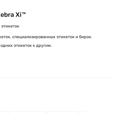
ebra Xi™
 этикеток
кеток, специализированных этикеток и бирок.
 одних этикеток к другим.
ах разной толщины.
разной ширины с разным разрешением – от миниатюрн
ток соответствия или самых широких этикеток, наприм
ествами.
 10/100 (Ethernet) и надёжное беспроводное подключе
звивающейся сетевой инфраструктуре предприятия.