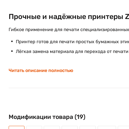
Прочные и надёжные принтеры Z
Гибкое применение для печати специализированных
Принтер готов для печати простых бумажных эти
Лёгкая замена материала для перехода от печати
Устойчиво высокое качество печати на материал
Читать описание полностью
Принтер Xi4 осуществляет печать материалов 
этикеток для маркировки компонентов до этике
для маркировки контейнеров с химическими вещ
Лёгкая интеграция
Модификации товара (19)
Встроенный внутренний принт-сервер ZebraNet®
802.11b/g позволят интегрировать принтер в ра