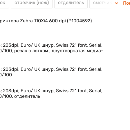
ток
отрезчик (нож)
отделитель
смотчик
Тер
По
правления Zebra на базе мощных решений ZebraLink
анционно управлять принтерами Xi4.
ринтера Zebra 110Xi4 600 dpi (P1004592)
 203dpi, Euro/ UK шнур, Swiss 721 font, Serial,
t 10/100, резак с лотком , двустворчатая медиа-
ят быстро выполнить пошаговую процедуру настрой
 принтера на новое место или добавление новых функци
 203dpi, Euro/ UK шнур, Swiss 721 font, Serial,
10/100
о.
 203dpi, Euro/ UK шнур, Swiss 721 font, Serial,
 10/100, отделитель
гурации принтера
теры Xi4 позволяют выгодно использовать существующ
оматическом режиме применять заданные конфигураци
ния и встроенные программные средства.