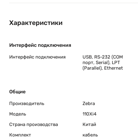
Настраиваемые меню
Характеристики
Теперь меню могyт содержать только заданные 
Интерфейс подключения
Хранение в памяти принтера нескольких профиле
Интерфейс подключения
USB, RS-232 (COM
порт, Serial), LPT
(Parallel), Ethernet
Контроль за расходными матери
Эффективный контроль за расходными материал
Общие
Новая функция контроля за расходными материа
Производитель
Zebra
Принтер заблаговременно оповещает пользоват
для печати.
Модель
110Xi4
Страна производства
Китай
Комплект
кабель