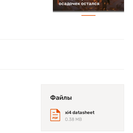
осадочек остался
Файлы
xi4 datasheet
0.38 MB