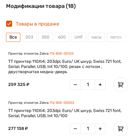
в развивающейся сетевой инфраструктуре
Модификации товара (18)
предприятия.
Используя инструменты централизованного управления
Zebra на базе мощных решений ZebraLink™, пользователи
Товары в продаже
смогут легко интегрировать и дистанционно управлять
принтерами Xi4.
Все
203
300
600
UHF
часы
лоток
от
Лёгкая настройка принтера
Принтер этикеток Zebra
112-80E-00103
TT принтер 110Xi4; 203dpi, Euro/ UK шнур, Swiss 721 font,
Простые в использовании подсказки позволят быстро
Serial, Parallel, USB, Int 10/100, резак с лотком ,
выполнить пошаговую процедуру настройки
двустворчатая медиа-дверь
конфигурации.
Интеграция нового принтера в систему, перевод
259 325 ₽
принтера на новое место или добавление новых
функций – теперь все эти процессы осуществляются
быстро.
Принтер этикеток Zebra
112-80E-00003
TT принтер 110Xi4; 203dpi, Euro/ UK шнур, Swiss 721 font,
Serial, Parallel, USB, Int 10/100
Функция автоматической конфигурации
принтера
277 138 ₽