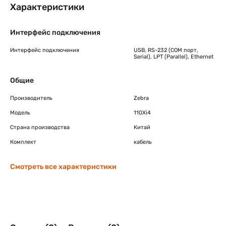
Характеристики
окончании ресурса красящей ленты и материалов для
печати.
Интерфейс подключения
Интерфейс подключения
USB, RS-232 (COM порт,
Serial), LPT (Parallel), Ethernet
Общие
Производитель
Zebra
Модель
110Xi4
Страна производства
Китай
Комплект
кабель
Смотреть все характеристики