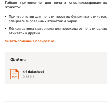
Гибкое применение для печати специализированных
этикеток
Принтер готов для печати простых бумажных этикеток,
специализированных этикеток и бирок.
Лёгкая замена материала для перехода от печати одних
этикеток к другим.
Устойчиво высокое качество печати на материалах
Читать описание полностью
разной толщины.
Принтер Xi4 осуществляет печать материалов разной
ширины с разным разрешением – от миниатюрных
Файлы
этикеток для маркировки компонентов до этикеток
соответствия или самых широких этикеток, например,
для маркировки контейнеров с химическими
xi4 datasheet
веществами.
0.38 MB
Лёгкая интеграция
Встроенный внутренний принт-сервер ZebraNet®
10/100 (Ethernet) и надёжное беспроводное
подключение 802.11b/g позволят интегрировать принтер