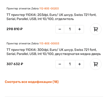
Благодаря новой функции зеркалирования принтеры Xi4
позволяют выгодно использовать существующую
Принтер этикеток Zebra
112-80E-00203
серверную инфраструктуру – Вы сможете в
автоматическом режиме применять заданные
TT принтер 110Xi4; 203dpi, Euro/ UK шнур, Swiss 721 font,
Serial, Parallel, USB, Int 10/100, отделитель
конфигурации, включая файлы, форматы, графические
изображения и встроенные программные средства.
298 810 ₽
Настраиваемые меню
Принтер этикеток Zebra
113-80E-00003
Теперь меню могyт содержать только заданные
TT принтер 110Xi4; 300dpi, Euro/ UK шнур, Swiss 721 font,
пользователем наименования.
Serial, Parallel, USB, Int 10/100, двустворчатая медиа дверь
Хранение в памяти принтера нескольких профилей с
возможностью перехода от одного профиля к другому.
307 632 ₽
Контроль за расходными материалами
Смотреть все модификации (18)
Эффективный контроль за расходными материалами.
Новая функция контроля за расходными материалами
работает в режиме реального времени.
Принтер заблаговременно оповещает пользователей об