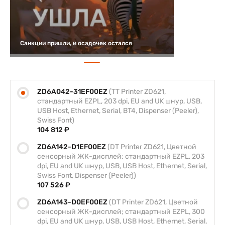
Санкции пришли, и осадочек остался
ZD6A042-31EF00EZ
(TT Printer ZD621,
стандартный EZPL, 203 dpi, EU and UK шнур, USB,
USB Host, Ethernet, Serial, BT4, Dispenser (Peeler),
Swiss Font)
104 812 ₽
ZD6A142-D1EF00EZ
(DT Printer ZD621, Цветной
сенсорный ЖК-дисплей; стандартный EZPL, 203
dpi, EU and UK шнур, USB, USB Host, Ethernet, Serial,
Swiss Font, Dispenser (Peeler))
107 526 ₽
ZD6A143-D0EF00EZ
(DT Printer ZD621, Цветной
сенсорный ЖК-дисплей; стандартный EZPL, 300
dpi, EU and UK шнур, USB, USB Host, Ethernet, Serial,