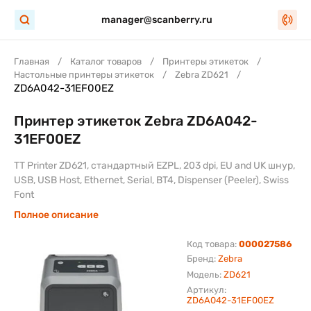
manager@scanberry.ru
Главная
Каталог товаров
Принтеры этикеток
Настольные принтеры этикеток
Zebra ZD621
ZD6A042-31EF00EZ
Принтер этикеток Zebra ZD6A042-
31EF00EZ
TT Printer ZD621, стандартный EZPL, 203 dpi, EU and UK шнур,
USB, USB Host, Ethernet, Serial, BT4, Dispenser (Peeler), Swiss
Font
Полное описание
Код товара:
000027586
Бренд:
Zebra
Модель:
ZD621
Артикул:
ZD6A042-31EF00EZ