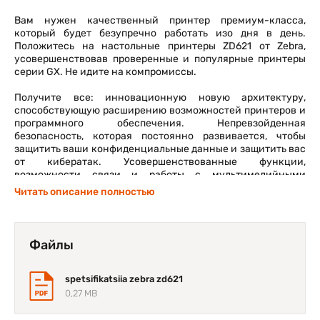
Вам нужен качественный принтер премиум-класса,
который будет безупречно работать изо дня в день.
Положитесь на настольные принтеры ZD621 от Zebra,
усовершенствовав проверенные и популярные принтеры
серии GX. Не идите на компромиссы.
Получите все: инновационную новую архитектуру,
способствующую расширению возможностей принтеров и
программного обеспечения. Непревзойденная
безопасность, которая постоянно развивается, чтобы
защитить ваши конфиденциальные данные и защитить вас
от кибератак. Усовершенствованные функции,
возможности связи и работы с мультимедийными
данными, которые вы можете добавлять по мере
Читать описание полностью
готовности.
Дополнительный полноцветный сенсорный ЖК-дисплей с
интуитивно понятным меню. И расширенные возможности
Файлы
удаленного управления. Вместе они обеспечивают
выдающуюся производительность печати, годы
оптимального использования, лучшую в отрасли
spetsifikatsiia zebra zd621
надежность и непревзойденный интеллект и
0,27 MB
безопасность. Все, что вам нужно для работы с принтером,
чтобы поддерживать непрерывность рабочего процесса и