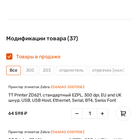
бизнеса.
Модификации товара (37)
Товары в продаже
Все
300
203
отделитель
отрезчик (нож)
Те
Принтер этикеток Zebra
ZD6A043-30EF00EZ
TT Printer ZD621, стандартный EZPL, 300 dpi, EU and UK
шнур, USB, USB Host, Ethernet, Serial, BT4, Swiss Font
64 598 ₽
Принтер этикеток Zebra
ZD6A042-D0EF00EZ