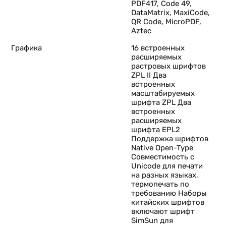
PDF417, Code 49,
DataMatrix, MaxiCode,
QR Code, MicroPDF,
Aztec
Графика
16 встроенных
расширяемых
растровых шрифтов
ZPL II Два
встроенных
масштабируемых
шрифта ZPL Два
встроенных
расширяемых
шрифта EPL2
Поддержка шрифтов
Native Open-Type
Совместимость с
Unicode для печати
на разных языках,
термопечать по
требованию Наборы
китайских шрифтов
включают шрифт
SimSun для