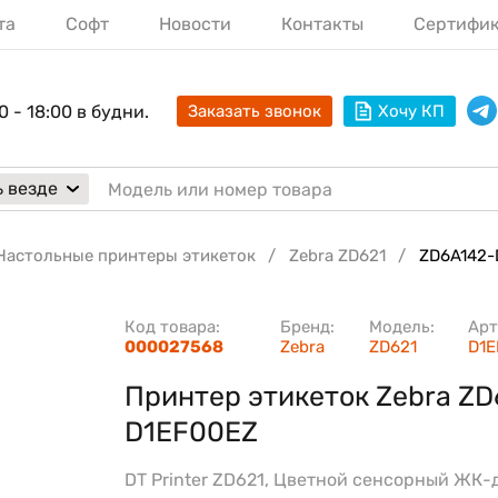
та
Софт
Новости
Контакты
Сертифи
0 - 18:00 в будни.
Заказать звонок
Хочу КП
 везде
Настольные принтеры этикеток
Zebra ZD621
ZD6A142-
Код товара:
Бренд:
Модель:
Арт
000027568
Zebra
ZD621
D1
Принтер этикеток Zebra ZD
D1EF00EZ
DT Printer ZD621, Цветной сенсорный ЖК-