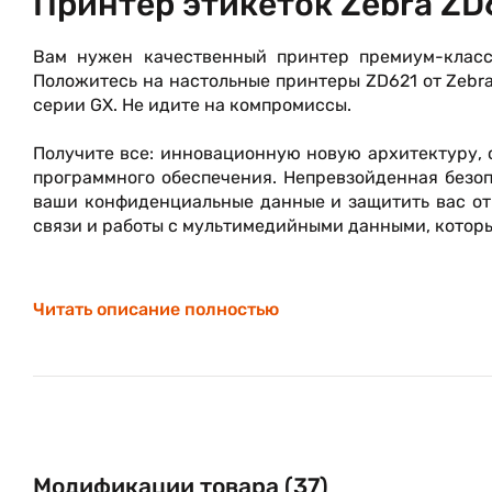
Принтер этикеток Zebra ZD
Вам нужен качественный принтер премиум-класса
Положитесь на настольные принтеры ZD621 от Zebr
серии GX. Не идите на компромиссы.
Получите все: инновационную новую архитектуру
программного обеспечения. Непревзойденная безоп
ваши конфиденциальные данные и защитить вас от
связи и работы с мультимедийными данными, которы
Дополнительный полноцветный сенсорный ЖК-д
возможности удаленного управления. Вместе они
Читать описание полностью
годы оптимального использования, лучшую в 
безопасность. Все, что вам нужно для работы с 
процесса и бизнеса.
Модификации товара (37)