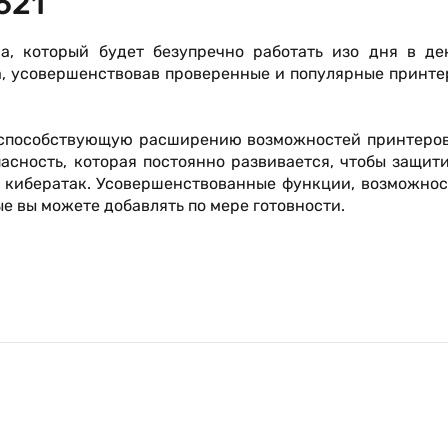
621
, который будет безупречно работать изо дня в ден
a, усовершенствовав проверенные и популярные принт
, способствующую расширению возможностей принтеров
асность, которая постоянно развивается, чтобы защит
 кибератак. Усовершенствованные функции, возможнос
е вы можете добавлять по мере готовности.
исплей с интуитивно понятным меню. И расширенн
 обеспечивают выдающуюся производительность печат
отрасли надежность и непревзойденный интеллект
принтером, чтобы поддерживать непрерывность рабоче