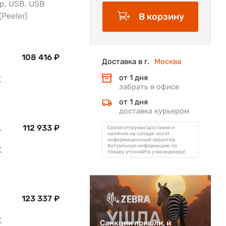
р, USB, USB
(Peeler)
В корзину
108 416 ₽
Доставка в г.
Москва
от 1 дня
K
забрать в офисе
от 1 дня
доставка курьером
,
112 933 ₽
Сроки отгрузки/доставки и
наличие на складе носят
информационный характер.
Актуальную информацию по
K
товару уточняйте у менеджера!
123 337 ₽
K
Санкции пришли, и