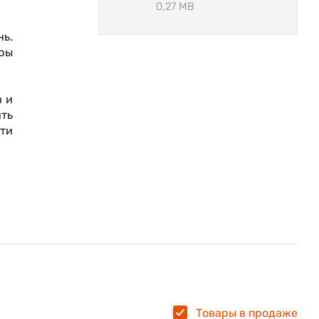
0,27 MB
ь.
еры
 и
ить
ти
ые
и,
 и
го
Товары в продаже