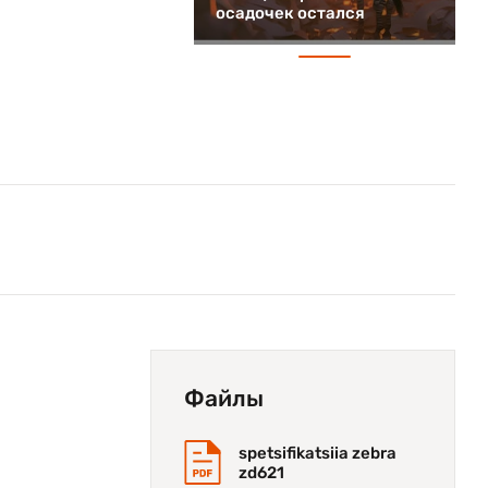
осадочек остался
и
Файлы
spetsifikatsiia zebra
zd621