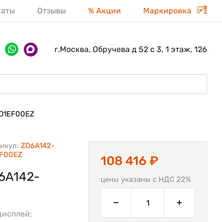
каты
Отзывы
% Акции
Маркировка
г.Москва, Обручева д 52 с 3, 1 этаж, 126
D1EF00EZ
икул:
ZD6A142-
EF00EZ
108 416 ₽
6A142-
цены указаны с НДС 22%
дисплей;