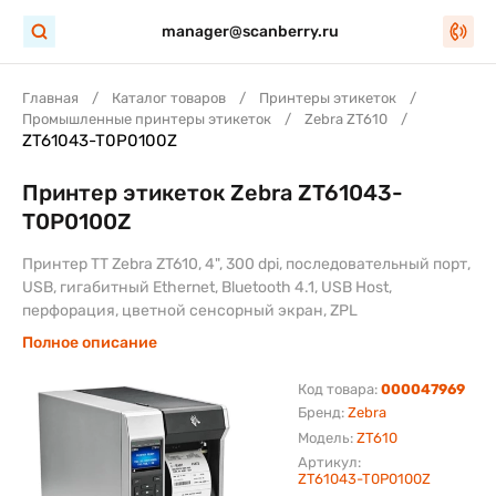
manager@scanberry.ru
Главная
Каталог товаров
Принтеры этикеток
Промышленные принтеры этикеток
Zebra ZT610
ZT61043-T0P0100Z
Принтер этикеток Zebra ZT61043-
T0P0100Z
Принтер TT Zebra ZT610, 4", 300 dpi, последовательный порт,
USB, гигабитный Ethernet, Bluetooth 4.1, USB Host,
перфорация, цветной сенсорный экран, ZPL
Полное описание
Код товара:
000047969
Бренд:
Zebra
Модель:
ZT610
Артикул:
ZT61043-T0P0100Z