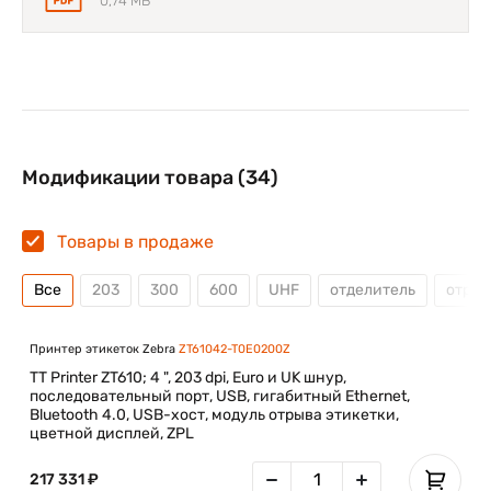
0,74 MB
использования в производственных линиях, на складах и
в логистических центрах. Универсальные интерфейсы и
удобный цветной сенсорный экран упрощают настройку и
управление устройством.
Модификации товара (34)
Товары в продаже
Все
203
300
600
UHF
отделитель
отрез
Принтер этикеток Zebra
ZT61042-T0E0200Z
TT Printer ZT610; 4 ", 203 dpi, Euro и UK шнур,
последовательный порт, USB, гигабитный Ethernet,
Bluetooth 4.0, USB-хост, модуль отрыва этикетки,
цветной дисплей, ZPL
217 331 ₽