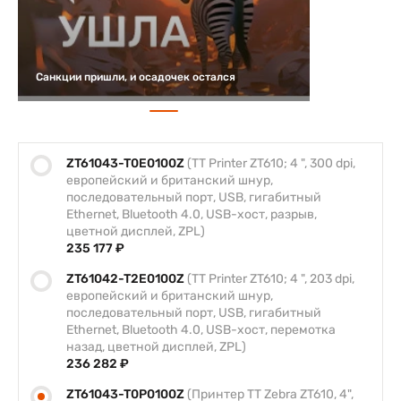
Санкции пришли, и осадочек остался
ZT61043-T0E0100Z
(TT Printer ZT610; 4 ", 300 dpi,
европейский и британский шнур,
последовательный порт, USB, гигабитный
Ethernet, Bluetooth 4.0, USB-хост, разрыв,
цветной дисплей, ZPL)
235 177 ₽
ZT61042-T2E0100Z
(TT Printer ZT610; 4 ", 203 dpi,
европейский и британский шнур,
последовательный порт, USB, гигабитный
Ethernet, Bluetooth 4.0, USB-хост, перемотка
назад, цветной дисплей, ZPL)
236 282 ₽
ZT61043-T0P0100Z
(Принтер TT Zebra ZT610, 4",