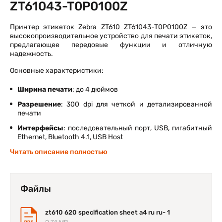
ZT61043-T0P0100Z
Принтер этикеток Zebra ZT610 ZT61043-T0P0100Z — это
высокопроизводительное устройство для печати этикеток,
предлагающее передовые функции и отличную
надежность.
Основные характеристики:
Ширина печати
: до 4 дюймов
Разрешение
: 300 dpi для четкой и детализированной
печати
Интерфейсы
: последовательный порт, USB, гигабитный
Ethernet, Bluetooth 4.1, USB Host
Читать описание полностью
Шнуры
: для Великобритании, Австралии, Японии и ЕС
Дополнительные функции
: перфорация, цветной
сенсорный экран
Файлы
Язык программирования
: ZPL
Принтер ZT610 обеспечивает высокую скорость печати и
zt610 620 specification sheet a4 ru ru- 1
надежную работу, что делает его идеальным для