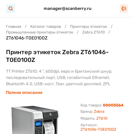
manager@scanberry.ru
Главная
Каталог товаров
Принтеры этикеток
Промышленные принтеры этикеток
Zebra ZT610
ZT61046-T0E0100Z
Принтер этикеток Zebra ZT61046-
T0E0100Z
TT Printer ZT610; 4 ", 600dpi, евро и британский шнур,
последовательный порт, USB, гигабитный Ethernet,
Bluetooth 4.0, USB-хост, Tear, цветной дисплей, ZPL
Полное описание
Код товара:
00005564
Бренд:
Zebra
Модель:
ZT610
Артикул:
ZT61046-T0E0100Z