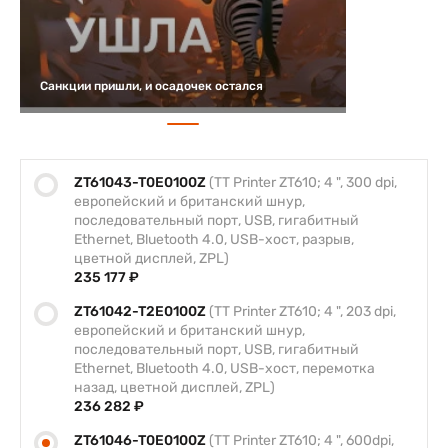
Санкции пришли, и осадочек остался
ZT61043-T0E0100Z
(TT Printer ZT610; 4 ", 300 dpi,
европейский и британский шнур,
последовательный порт, USB, гигабитный
Ethernet, Bluetooth 4.0, USB-хост, разрыв,
цветной дисплей, ZPL)
235 177 ₽
ZT61042-T2E0100Z
(TT Printer ZT610; 4 ", 203 dpi,
европейский и британский шнур,
последовательный порт, USB, гигабитный
Ethernet, Bluetooth 4.0, USB-хост, перемотка
назад, цветной дисплей, ZPL)
236 282 ₽
ZT61046-T0E0100Z
(TT Printer ZT610; 4 ", 600dpi,