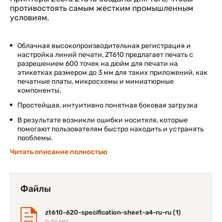
противостоять самым жестким промышленным
условиям.
Облачная высокопроизводительная регистрация и
настройка линий печати, ZT610 предлагает печать с
разрешением 600 точек на дюйм для печати на
этикетках размером до 3 мм для таких приложений, как
печатные платы, микросхемы и миниатюрные
компоненты.
Простейшая, интуитивно понятная боковая загрузка
В результате возникли ошибки носителя, которые
помогают пользователям быстро находить и устранять
проблемы.
Читать описание полностью
Инновационные приложения, утилиты и средства
разработки Печать DNA’s обеспечивает превосходное
качество печати благодаря более высокой
производительности, упрощенному удаленному
Файлы
управлению и упрощенной интеграции.
zt610-620-specification-sheet-a4-ru-ru (1)