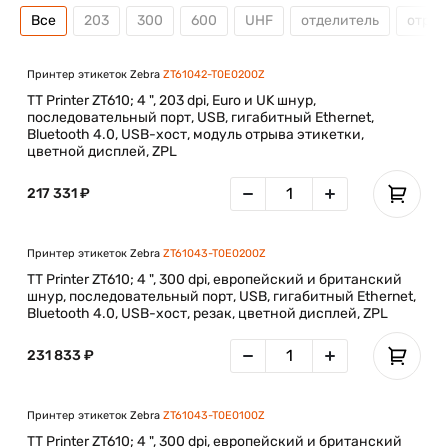
Все
203
300
600
UHF
отделитель
отрез
Принтер этикеток Zebra
ZT61042-T0E0200Z
TT Printer ZT610; 4 ", 203 dpi, Euro и UK шнур,
последовательный порт, USB, гигабитный Ethernet,
Bluetooth 4.0, USB-хост, модуль отрыва этикетки,
цветной дисплей, ZPL
217 331 ₽
Принтер этикеток Zebra
ZT61043-T0E0200Z
TT Printer ZT610; 4 ", 300 dpi, европейский и британский
шнур, последовательный порт, USB, гигабитный Ethernet,
Bluetooth 4.0, USB-хост, резак, цветной дисплей, ZPL
231 833 ₽
Принтер этикеток Zebra
ZT61043-T0E0100Z
TT Printer ZT610; 4 ", 300 dpi, европейский и британский