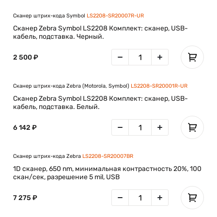
режиме – LS2208 легко и быстро устанавливается и
снимается с подставки. Выбор интерфейсов
Сканер штрих-кода Symbol
LS2208-SR20007R-UR
подключения. Не имеет значения, к какой системе
Сканер Zebra Symbol LS2208 Комплект: сканер, USB-
необходимо подключить сканер – LS2208 готов к
кабель, подставка. Черный.
интеграции в любые современные системы и решения,
которые будут использоваться в будущем.
2 500 ₽
Реальная автоматическая настройка
Сканер штрих-кода Zebra (Motorola, Symbol)
LS2208-SR20001R-UR
конфигурации
Сканер Zebra Symbol LS2208 Комплект: сканер, USB-
кабель, подставка. Белый.
Универсальный кабель подключается к любым
компьютерным системам, практически устраняя
необходимость настройки сканера и не требуя времени на
6 142 ₽
обучение персонала. Расширенное форматирование
данных (ADF) Перед отправкой данных в компьютер сканер
производит надлежащее форматирование, что устраняет
Сканер штрих-кода Zebra
LS2208-SR20007BR
необходимость дорогостоящих работ по модификации
1D сканер, 650 nm, минимальная контрастность 20%, 100
программного обеспечения хост-системы.
скан/сек, разрешение 5 mil, USB
7 275 ₽