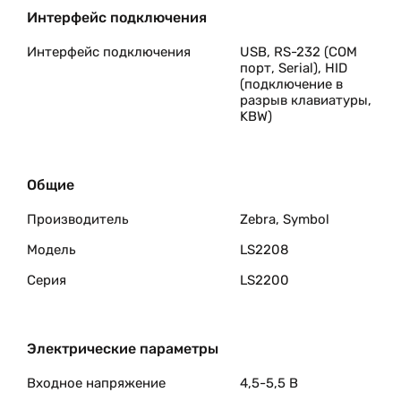
небольшой массе пользователям удобно работать с 
Интерфейс подключения
Аппарат считывает даже поврежденные и плохо раз
Интерфейс подключения
USB, RS-232 (COM
порт, Serial), HID
(подключение в
разрыв клавиатуры,
KBW)
Общие
Производитель
Zebra, Symbol
Модель
LS2208
Серия
LS2200
Электрические параметры
Входное напряжение
4,5-5,5 В