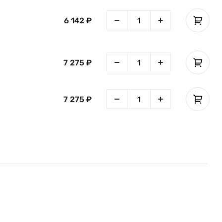
6 142 ₽
7 275 ₽
;
7 275 ₽
я,
в;