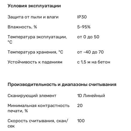
ним длительное время без проявлений дискомфорта.
Условия эксплуатации
личимые коды.
Защита от пыли и влаги
IP30
Влажность, %
5-95%
Температура эксплуатации,
от 0 до 50
°C
Температура хранения, °C
от -40 до 70
Устойчивость к падениям
с 1,5 м на бетон
Производительность и диапазоны считывания
Сканирующий элемент
1D Линейный
Минимальная контрастность
20
печати, %
Скорость считывания, скан/
100
сек