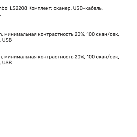
bol LS2208 Комплект: сканер, USB-кабель,
.
ностью и надежностью. К другим достоинствам модели
ародных раскладок клавиатур аппарат подходит для
m, минимальная контрастность 20%, 100 скан/сек,
, USB
m, минимальная контрастность 20%, 100 скан/сек,
ла методом инжекционного литья сканирующий элемент
, USB
тройки параметров, просмотра статистики использовани
несколькими сканерами, в том числе объединенных в
я путем сканирования соответствующих системных кодо
электронные компоненты при падениях на твердые
еских воздействиях.
ной конструкцией, благодаря компактным размерам и