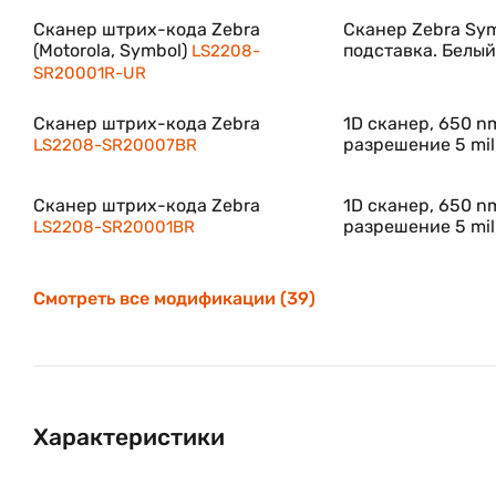
Особенности и преимущества
Сканер штрих-кода Zebra
Сканер Zebra Sym
(Motorola, Symbol)
подставка. Белый
LS2208-
Сканер характеризуется высокой производитель
SR20001R-UR
относятся:
Благодаря поддержке распространенных междун
Сканер штрих-кода Zebra
1D сканер, 650 n
использования в любом регионе;
разрешение 5 mil
LS2208-SR20007BR
Запатентованная одноплатная конструкция;
Сканер штрих-кода Zebra
1D сканер, 650 n
Изготовленный из жидкого полимерного материа
разрешение 5 mil
LS2208-SR20001BR
Специализированная программа 123Scan для нас
формирования отчетов и удаленного управления 
Смотреть все модификации (39)
рабочие группы;
Дополнительная настройка аппарата выполняетс
Прочный пластиковый корпус надежно защищает 
поверхности с высоты до 1,5 м и других механич
Характеристики
Сканер Motorola Symbol LS2208 обладает эргономич