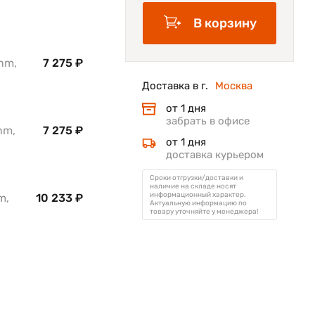
В корзину
nm,
7 275 ₽
Доставка в г.
Москва
от 1 дня
забрать в офисе
nm,
7 275 ₽
от 1 дня
доставка курьером
Сроки отгрузки/доставки и
наличие на складе носят
информационный характер.
m,
10 233 ₽
Актуальную информацию по
товару уточняйте у менеджера!