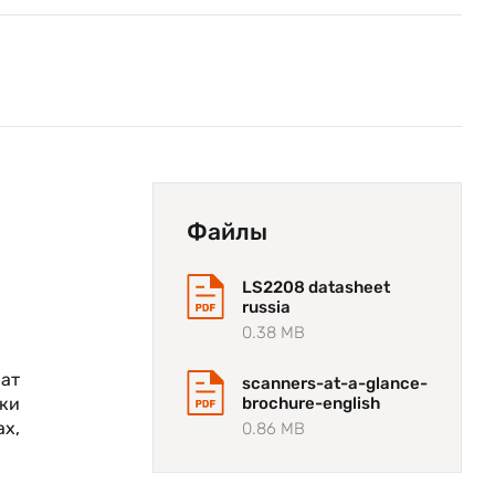
Файлы
LS2208 datasheet
russia
0.38 MB
рат
scanners-at-a-glance-
вки
brochure-english
ах,
0.86 MB