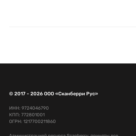
© 2017 - 2026 ООО «Сканберри Рус»
ИНН: 9724046790
КПП: 772801001
ОГРН: 1217700211860