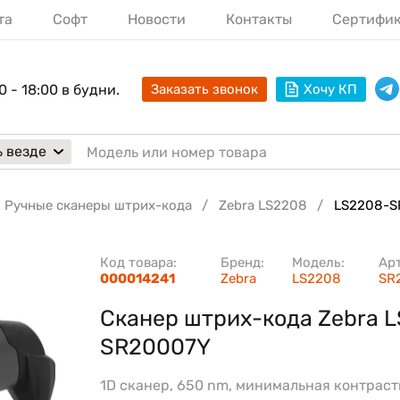
та
Софт
Новости
Контакты
Сертифи
0 - 18:00 в будни.
Заказать звонок
Хочу КП
 везде
Ручные сканеры штрих-кода
Zebra LS2208
LS2208-S
Код товара:
Бренд:
Модель:
Ар
000014241
Zebra
LS2208
SR
Сканер штрих-кода Zebra 
SR20007Y
1D сканер, 650 nm, минимальная контраст