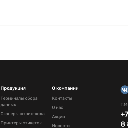
Продукция
О компании
Терминалы сбора
Контакты
г.М
данных
О нас
+7
Сканеры штрих-кода
Акции
8
Принтеры этикеток
Новости