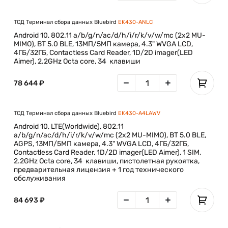
ТСД Терминал сбора данных Bluebird
EK430-ANLC
Android 10, 802.11 a/b/g/n/ac/d/h/i/r/k/v/w/mc (2x2 MU-
MIMO), BT 5.0 BLE, 13МП/5МП камера, 4.3" WVGA LCD,
4ГБ/32ГБ, Contactless Card Reader, 1D/2D imager(LED
Aimer), 2.2GHz Octa core, 34 клавиши
78 644 ₽
ТСД Терминал сбора данных Bluebird
EK430-A4LAWV
Android 10, LTE(Worldwide), 802.11
a/b/g/n/ac/d/h/i/r/k/v/w/mc (2x2 MU-MIMO), BT 5.0 BLE,
AGPS, 13МП/5МП камера, 4.3" WVGA LCD, 4ГБ/32ГБ,
Contactless Card Reader, 1D/2D imager(LED Aimer), 1 SIM,
2.2GHz Octa core, 34 клавиши, пистолетная рукоятка,
предварительная лицензия + 1 год технического
обслуживания
84 693 ₽