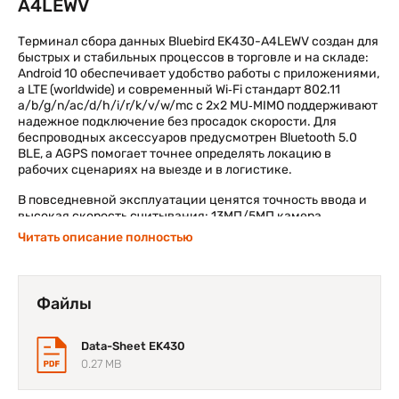
A4LEWV
Терминал сбора данных Bluebird EK430-A4LEWV создан для
быстрых и стабильных процессов в торговле и на складе:
Android 10 обеспечивает удобство работы с приложениями,
а LTE (worldwide) и современный Wi‑Fi стандарт 802.11
a/b/g/n/ac/d/h/i/r/k/v/w/mc с 2x2 MU‑MIMO поддерживают
надежное подключение без просадок скорости. Для
беспроводных аксессуаров предусмотрен Bluetooth 5.0
BLE, а AGPS помогает точнее определять локацию в
рабочих сценариях на выезде и в логистике.
В повседневной эксплуатации ценятся точность ввода и
высокая скорость считывания: 13МП/5МП камера
расширяет возможности фиксации данных, 4,3" WVGA LCD
Читать описание полностью
помогает контролировать задачи на месте, а
дальнобойный 1D/2D Long Range imager с Laser Aimer
обеспечивает уверенный захват штрих‑кодов на нужном
расстоянии. 4 ГБ оперативной и 32 ГБ встроенной памяти
Файлы
позволяют держать рабочие процессы в режиме
производительности, 2,2GHz octa core поддерживает
плавность работы, считыватель карт добавляет гибкости
Data-Sheet EK430
для сценариев идентификации. Пистолетная рукоятка и
0.27 MB
34 клавиши делают ввод данных с помощью терминала
Bluebird EK430-A4LEWV удобным и быстрым.