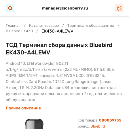
manager@scanberry.ru
Главная
Каталог товаров
Терминалы сбора данных
EK430-A4LEWV
Bluebird EK430
ТСД Терминал сбора данных Bluebird
EK430-A4LEWV
Android 10, LTE(Worldwide), 802.11
a/b/g/n/ac/d/h/i/r/k/v/w/mc (2x2 MU-MIMO), BT 5.0 BLE,
AGPS, 13МП/5МП камера, 4.3" WVGA LCD, 4ГБ/32ГБ,
Contactless Card Reader, 1D/2DLong Range imager(Laser
Aimer), 1 SIM, 2.2GHz Octa core, 34 клавиши, пистолетная
рукоятка, предварительная лицензия + 1 год технического
обслуживания
Полное описание
Код товара:
000039735
Бренд:
Bluebird