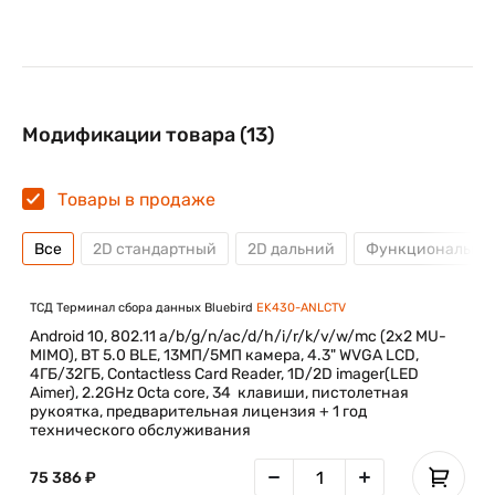
Модификации товара (13)
Товары в продаже
Все
2D стандартный
2D дальний
Функциональная
ТСД Терминал сбора данных Bluebird
EK430-ANLCTV
Android 10, 802.11 a/b/g/n/ac/d/h/i/r/k/v/w/mc (2x2 MU-
MIMO), BT 5.0 BLE, 13МП/5МП камера, 4.3" WVGA LCD,
4ГБ/32ГБ, Contactless Card Reader, 1D/2D imager(LED
Aimer), 2.2GHz Octa core, 34 клавиши, пистолетная
рукоятка, предварительная лицензия + 1 год
технического обслуживания
75 386 ₽