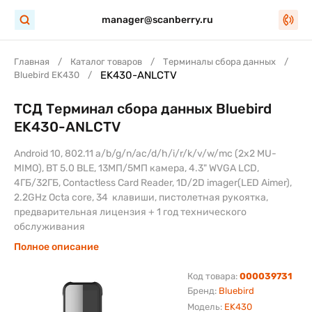
manager@scanberry.ru
Главная
Каталог товаров
Терминалы сбора данных
EK430-ANLCTV
Bluebird EK430
ТСД Терминал сбора данных Bluebird
EK430-ANLCTV
Android 10, 802.11 a/b/g/n/ac/d/h/i/r/k/v/w/mc (2x2 MU-
MIMO), BT 5.0 BLE, 13МП/5МП камера, 4.3" WVGA LCD,
4ГБ/32ГБ, Contactless Card Reader, 1D/2D imager(LED Aimer),
2.2GHz Octa core, 34 клавиши, пистолетная рукоятка,
предварительная лицензия + 1 год технического
обслуживания
Полное описание
Код товара:
000039731
Бренд:
Bluebird
Модель:
EK430