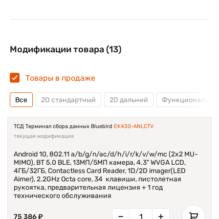
Модификации товара (13)
Товары в продаже
Все
2D стандартный
2D дальний
Функциональная
ТСД Терминал сбора данных Bluebird
EK430-ANLCTV
текущая модификация
Android 10, 802.11 a/b/g/n/ac/d/h/i/r/k/v/w/mc (2x2 MU-
MIMO), BT 5.0 BLE, 13МП/5МП камера, 4.3" WVGA LCD,
4ГБ/32ГБ, Contactless Card Reader, 1D/2D imager(LED
Aimer), 2.2GHz Octa core, 34 клавиши, пистолетная
рукоятка, предварительная лицензия + 1 год
технического обслуживания
75 386 ₽