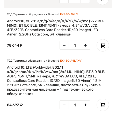
ТСД Терминал сбора данных Bluebird
EK430-ANLC
Android 10, 802.11 a/b/g/n/ac/d/h/i/r/k/v/w/mc (2x2 MU-
MIMO), BT 5.0 BLE, 13МП/5МП камера, 4.3" WVGA LCD,
4ГБ/32ГБ, Contactless Card Reader, 1D/2D imager(LED
Aimer), 2.2GHz Octa core, 34 клавиши
78 644 ₽
ТСД Терминал сбора данных Bluebird
EK430-A4LAWV
Android 10, LTE(Worldwide), 802.11
a/b/g/n/ac/d/h/i/r/k/v/w/mc (2x2 MU-MIMO), BT 5.0 BLE,
AGPS, 13МП/5МП камера, 4.3" WVGA LCD, 4ГБ/32ГБ,
Contactless Card Reader, 1D/2D imager(LED Aimer), 1 SIM,
2.2GHz Octa core, 34 клавиши, пистолетная рукоятка,
предварительная лицензия + 1 год технического
обслуживания
84 693 ₽