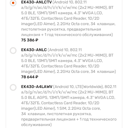
EK430-ANLCTV
(Android 10, 802.11
a/b/g/n/ac/d/h/i/r/k/v/w/mc (2x2 MU-MIMO), BT
5.0 BLE, 13МП/5МП камера, 4.3" WVGA LCD,
4ГБ/32ГБ, Contactless Card Reader, 1D/2D
imager(LED Aimer), 2.2GHz Octa core, 34 клавиши,
пистолетная рукоятка, предварительная
лицензия + 1 год технического обслуживания)
75 386 ₽
EK430-ANLC
(Android 10, 802.11
a/b/g/n/ac/d/h/i/r/k/v/w/mc (2x2 MU-MIMO), BT
5.0 BLE, 13МП/5МП камера, 4.3" WVGA LCD,
4ГБ/32ГБ, Contactless Card Reader, 1D/2D
imager(LED Aimer), 2.2GHz Octa core, 34 клавиши)
78 644 ₽
EK430-A4LAWV
(Android 10, LTE(Worldwide), 802.11
a/b/g/n/ac/d/h/i/r/k/v/w/mc (2x2 MU-MIMO), BT
5.0 BLE, AGPS, 13МП/5МП камера, 4.3" WVGA LCD,
4ГБ/32ГБ, Contactless Card Reader, 1D/2D
imager(LED Aimer), 1 SIM, 2.2GHz Octa core,
34 клавиши, пистолетная рукоятка,
предварительная лицензия + 1 год технического
обслуживания)