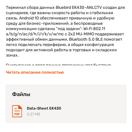
Терминал сбора данных Bluebird EK430-ANLCTV создан для
сценариев, где важны скорость работы и стабильная
связь. Android 10 обеспечивает привычную и удобную
среду для бизнес-приложений, а беспроводные
коммуникации сделаны “под задачи”: Wi‑Fi 802.11
a/b/g/n/ac/d/h/i/r/k/v/w/mc с 2x2 MU‑MIMO поддерживает
эффективный обмен данными, Bluetooth 5.0 BLE помогает
легко подключать периферию, а общая конфигурация
подходит для активной работы в торговых и складских
зонах.
Считывание и ввод данных продуманы под быструю
операционную рутину: 1D/2D imager с LED Aimer позволяет
Читать описание полностью
уверенно сканировать штрих‑коды, 13МП/5МП камера
расширяет возможности фиксации и подтверждения
информации, а 4,3" WVGA LCD помогает контролировать
результаты прямо на месте. Достаточный запас памяти 4
Файлы
ГБ/32 ГБ и производительность 2,2GHz octa core
обеспечивают плавность работы, считыватель карт
добавляет удобство в сценариях идентификации, а
Data-Sheet EK430
пистолетная рукоятка и 34 клавиши делают ввод данных с
0,27 MB
помощью Bluebird EK430-ANLCTV точным и быстрым в
течение смены.