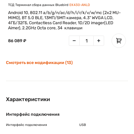
ТСД Терминал сбора данных Bluebird
EK430-ANLD
Android 10, 802.11 a/b/g/n/ac/d/h/i/r/k/v/w/mc (2x2 MU-
MIMO), BT 5.0 BLE, 13МП/5МП камера, 4.3" WVGA LCD,
4ГБ/32ГБ, Contactless Card Reader, 1D/2D imager(LED
Aimer), 2.2GHz Octa core, 34 клавиши
86 089 ₽
Смотреть все модификации (13)
Характеристики
Интерфейс подключения
Интерфейс подключения
USB