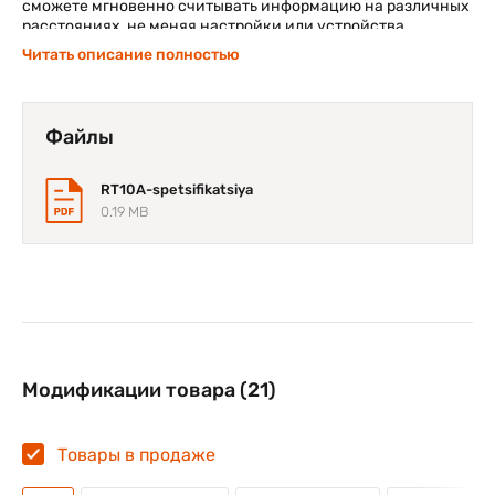
сможете мгновенно считывать информацию на различных
расстояниях, не меняя настройки или устройства.
Читать описание полностью
Идеальный планшет для вашей среды
Благодаря возможности выбора операционной системы
Windows® или Android™, а также поддержке Wi-Fi или 4G,
Файлы
планшет RT10 подойдет практически для любой
корпоративной среды.
RT10A-spetsifikatsiya
0.19 MB
Модификации товара (21)
Товары в продаже