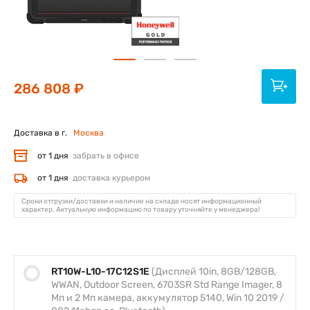
286 808 ₽
Доставка в г.
Москва
от 1 дня
забрать в офисе
от 1 дня
доставка курьером
Сроки отгрузки/доставки и наличие на складе носят информационный
характер. Актуальную информацию по товару уточняйте у менеджера!
RT10W-L10-17C12S1E
(Дисплей 10in, 8GB/128GB,
WWAN, Outdoor Screen, 6703SR Std Range Imager, 8
Мп и 2 Мп камера, аккумулятор 5140, Win 10 2019 /