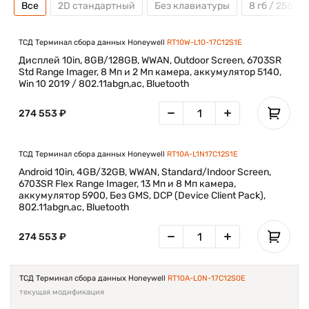
Все
2D стандартный
Без клавиатуры
8 гб / 256 гб
ТСД Терминал сбора данных Honeywell
RT10W-L10-17C12S1E
Дисплей 10in, 8GB/128GB, WWAN, Outdoor Screen, 6703SR
Std Range Imager, 8 Мп и 2 Мп камера, аккумулятор 5140,
Win 10 2019 / 802.11abgn,ac, Bluetooth
274 553 ₽
ТСД Терминал сбора данных Honeywell
RT10A-L1N17C12S1E
Android 10in, 4GB/32GB, WWAN, Standard/Indoor Screen,
6703SR Flex Range Imager, 13 Мп и 8 Мп камера,
аккумулятор 5900, Без GMS, DCP (Device Client Pack),
802.11abgn,ac, Bluetooth
274 553 ₽
ТСД Терминал сбора данных Honeywell
RT10A-L0N-17C12S0E
текущая модификация