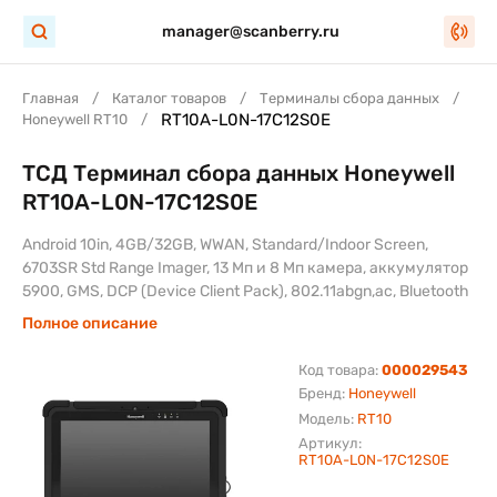
manager@scanberry.ru
Главная
Каталог товаров
Терминалы сбора данных
RT10A-L0N-17C12S0E
Honeywell RT10
ТСД Терминал сбора данных Honeywell
RT10A-L0N-17C12S0E
Android 10in, 4GB/32GB, WWAN, Standard/Indoor Screen,
6703SR Std Range Imager, 13 Мп и 8 Мп камера, аккумулятор
5900, GMS, DCP (Device Client Pack), 802.11abgn,ac, Bluetooth
Полное описание
Код товара:
000029543
Бренд:
Honeywell
Модель:
RT10
Артикул:
RT10A-L0N-17C12S0E