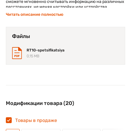
сможете мгновенно считывать информацию на различных
расстояниях, не меняя настройки или устройства.
Читать описание полностью
Идеальный планшет для вашей среды
Благодаря возможности выбора операционной системы
Windows® или Android™, а также поддержке Wi-Fi или 4G,
Файлы
планшет RT10 подойдет практически для любой
корпоративной среды.
RT10-spetsifikatsiya
0,15 MB
Модификации товара (20)
Товары в продаже