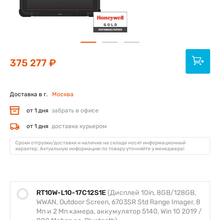
375 277 ₽
Доставка в г.
Москва
от 1 дня
забрать в офисе
от 1 дня
доставка курьером
Сроки отгрузки/доставки и наличие на складе носят информационный
характер. Актуальную информацию по товару уточняйте у менеджера!
RT10W-L10-17C12S1E
(Дисплей 10in, 8GB/128GB,
WWAN, Outdoor Screen, 6703SR Std Range Imager, 8
Мп и 2 Мп камера, аккумулятор 5140, Win 10 2019 /