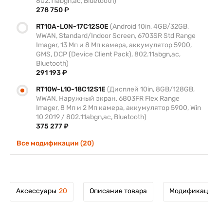
802.11abgn,ac, Bluetooth)
278 750 ₽
RT10A-L0N-17C12S0E
(Android 10in, 4GB/32GB,
WWAN, Standard/Indoor Screen, 6703SR Std Range
Imager, 13 Мп и 8 Мп камера, аккумулятор 5900,
GMS, DCP (Device Client Pack), 802.11abgn,ac,
Bluetooth)
291 193 ₽
RT10W-L10-18C12S1E
(Дисплей 10in, 8GB/128GB,
WWAN, Наружный экран, 6803FR Flex Range
Imager, 8 Мп и 2 Мп камера, аккумулятор 5900, Win
10 2019 / 802.11abgn,ac, Bluetooth)
375 277 ₽
Все модификации (20)
Аксессуары
20
Описание товара
Модификации 